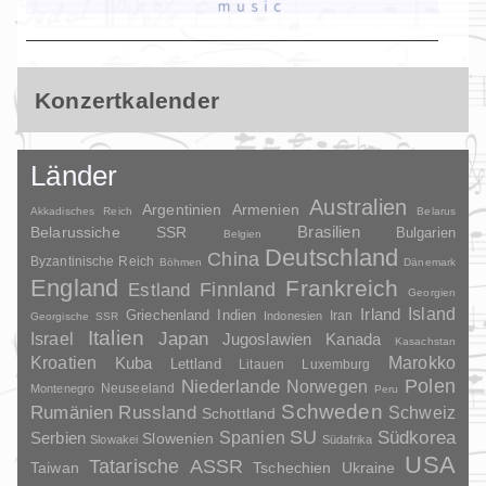
Konzertkalender
Länder
Australien
Argentinien
Armenien
Akkadisches Reich
Belarus
Brasilien
Belarussiche SSR
Bulgarien
Belgien
Deutschland
China
Byzantinische Reich
Böhmen
Dänemark
England
Frankreich
Finnland
Estland
Georgien
Irland
Island
Griechenland
Indien
Indonesien
Iran
Georgische SSR
Italien
Japan
Israel
Jugoslawien
Kanada
Kasachstan
Kroatien
Marokko
Kuba
Lettland
Litauen
Luxemburg
Polen
Niederlande
Norwegen
Neuseeland
Montenegro
Peru
Schweden
Rumänien
Russland
Schweiz
Schottland
SU
Spanien
Südkorea
Serbien
Slowenien
Slowakei
Südafrika
USA
Tatarische ASSR
Taiwan
Tschechien
Ukraine