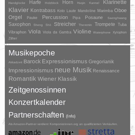
Klarinette
Harfe
Horn
Handglocke
Holzblock
Huqin
Kannel
Klavier
Kontrabass
Oboe
Marimba
Laute
Mandoline
Koto
Orgel
Percussion
Posaune
Pauke
Pipa
Saenghwang
Streicher
Saxophon
Trompete
Tuba
Sheng
Shō
Theremin
Violine
Viola
Vibraphon
Viola da Gamba
Xylophon
Waterphone
Zither
Musikepoche
Barock
Expressionismus
Gregorianik
Akkadzeit
neue Musik
Impressionismus
Renaissance
Romantik
Wiener Klassik
Zeitgenossinnen
Konzertkalender
Partnerschaften
(Info)
Als Amazon-Partner verdient Komponistinnen.org an qualifizierten Verkäufen.