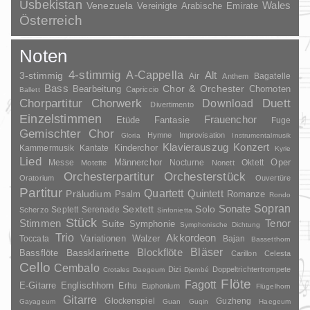
Usbekistan
Wales
Venezuela
Vereinigte Arabische Emirate
Österreich
Noten
4-stimmig
A-Cappella
3-stimmig
Alt
Air
Bagatelle
Anthem
Bass
Chor & Orchester
Chornoten
Bearbeitung
Capriccio
Ballett
Duett
Chorpartitur
Chorwerk
Download
Divertimento
Einzelstimmen
Frauenchor
Fantasie
Etüde
Fuge
Gemischter Chor
Hymne
Improvisation
Gloria
Instrumentalmusik
Klavierauszug
Konzert
Kinderchor
Kammermusik
Kantate
Kyrie
Lied
Oper
Messe
Männerchor
Nocturne
Oktett
Motette
Nonett
Orchesterpartitur
Orchesterstück
Oratorium
Ouvertüre
Partitur
Quartett
Quintett
Präludium
Psalm
Romanze
Rondo
Sopran
Sonate
Solo
Sextett
Septett
Serenade
Scherzo
Sinfonietta
Stück
Stimmen
Suite
Tenor
Symphonie
Symphonische Dichtung
Trio
Akkordeon
Variationen
Toccata
Walzer
Bajan
Bassetthorn
Bläser
Blockflöte
Bassklarinette
Bassflöte
Carillon
Celesta
Cello
Cembalo
Dizi
Doppeltrichtertrompete
Crotales
Daegeum
Djembé
Flöte
Fagott
E-Gitarre
Englischhorn
Erhu
Euphonium
Flügelhorn
Gitarre
Glockenspiel
Guzheng
Gayageum
Guan
Guqin
Haegeum