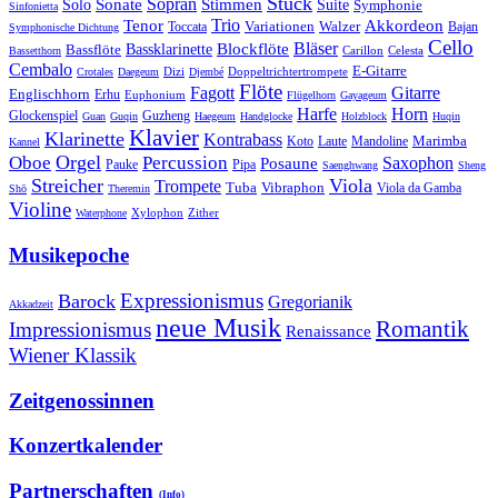
Stück
Sonate
Sopran
Solo
Stimmen
Suite
Symphonie
Sinfonietta
Trio
Akkordeon
Tenor
Variationen
Toccata
Walzer
Bajan
Symphonische Dichtung
Cello
Bläser
Blockflöte
Bassklarinette
Bassflöte
Celesta
Bassetthorn
Carillon
Cembalo
E-Gitarre
Dizi
Doppeltrichtertrompete
Crotales
Daegeum
Djembé
Flöte
Gitarre
Fagott
Englischhorn
Erhu
Euphonium
Flügelhorn
Gayageum
Harfe
Horn
Guzheng
Glockenspiel
Guan
Guqin
Haegeum
Handglocke
Holzblock
Huqin
Klavier
Klarinette
Kontrabass
Marimba
Laute
Koto
Mandoline
Kannel
Orgel
Oboe
Percussion
Saxophon
Posaune
Pauke
Pipa
Saenghwang
Sheng
Streicher
Viola
Trompete
Tuba
Vibraphon
Viola da Gamba
Shō
Theremin
Violine
Zither
Waterphone
Xylophon
Musikepoche
Expressionismus
Barock
Gregorianik
Akkadzeit
neue Musik
Romantik
Impressionismus
Renaissance
Wiener Klassik
Zeitgenossinnen
Konzertkalender
Partnerschaften
(Info)