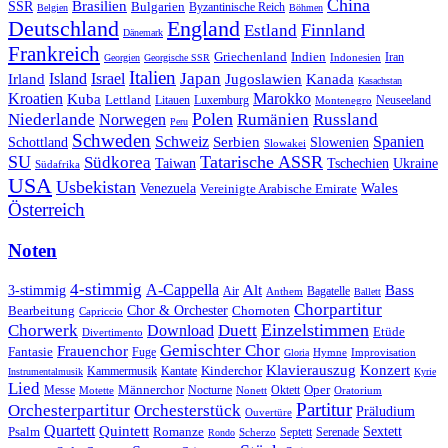
China
SSR
Brasilien
Bulgarien
Byzantinische Reich
Belgien
Böhmen
Deutschland
England
Finnland
Estland
Dänemark
Frankreich
Griechenland
Indien
Indonesien
Iran
Georgien
Georgische SSR
Italien
Japan
Irland
Island
Israel
Jugoslawien
Kanada
Kasachstan
Kroatien
Marokko
Kuba
Lettland
Litauen
Luxemburg
Neuseeland
Montenegro
Polen
Rumänien
Niederlande
Russland
Norwegen
Peru
Schweden
Schweiz
Serbien
Spanien
Schottland
Slowenien
Slowakei
SU
Tatarische ASSR
Südkorea
Taiwan
Tschechien
Ukraine
Südafrika
USA
Usbekistan
Wales
Venezuela
Vereinigte Arabische Emirate
Österreich
Noten
4-stimmig
A-Cappella
3-stimmig
Alt
Bass
Air
Bagatelle
Anthem
Ballett
Chorpartitur
Chor & Orchester
Chornoten
Bearbeitung
Capriccio
Einzelstimmen
Chorwerk
Download
Duett
Etüde
Divertimento
Gemischter Chor
Frauenchor
Fantasie
Fuge
Hymne
Improvisation
Gloria
Klavierauszug
Konzert
Kantate
Kinderchor
Kammermusik
Instrumentalmusik
Kyrie
Lied
Oper
Messe
Männerchor
Oktett
Motette
Nocturne
Nonett
Oratorium
Partitur
Orchesterpartitur
Orchesterstück
Präludium
Ouvertüre
Quartett
Quintett
Psalm
Romanze
Sextett
Septett
Serenade
Scherzo
Rondo