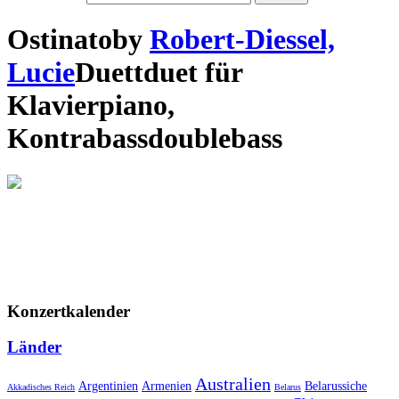
Ostinato
by
Robert-Diessel,
Lucie
Duett
duet
für
Klavier
piano
,
Kontrabass
doublebass
Konzertkalender
Länder
Australien
Armenien
Belarussiche
Argentinien
Akkadisches Reich
Belarus