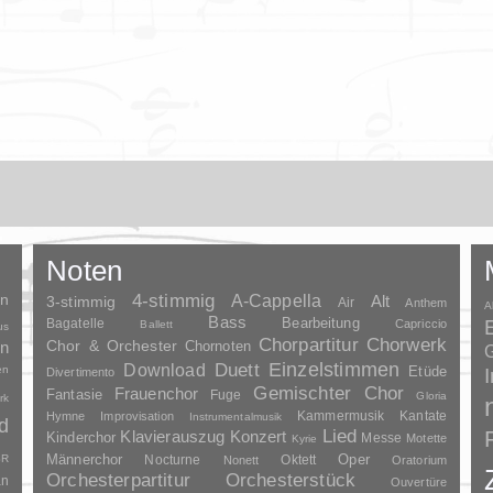
Noten
en
4-stimmig
A-Cappella
3-stimmig
Alt
Air
Anthem
A
Bass
Bagatelle
Bearbeitung
Capriccio
Ballett
us
Chorpartitur
Chorwerk
Chor & Orchester
en
Chornoten
G
Duett
Einzelstimmen
Download
en
Etüde
Divertimento
Gemischter Chor
Frauenchor
Fantasie
Fuge
Gloria
rk
Kammermusik
Kantate
Hymne
Improvisation
Instrumentalmusik
d
Lied
Klavierauszug
Konzert
Kinderchor
Messe
Motette
Kyrie
Oper
SR
Männerchor
Nocturne
Oktett
Nonett
Oratorium
Orchesterpartitur
Orchesterstück
an
Ouvertüre