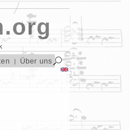
.org
k
ten
Über uns