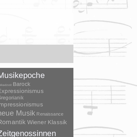
Musikepoche
Barock
kkadzeit
Expressionismus
regorianik
Impressionismus
neue Musik
Renaissance
Romantik
Wiener Klassik
Zeitgenossinnen