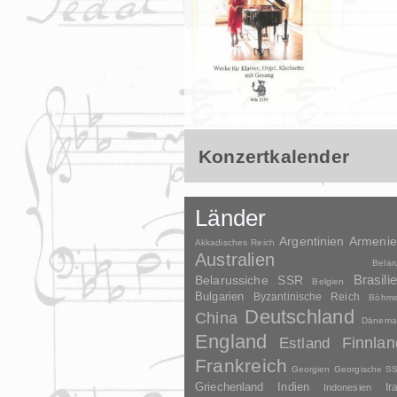
Konzertkalender
Länder
Argentinien
Armeni
Akkadisches Reich
Australien
Belar
Brasili
Belarussiche SSR
Belgien
Bulgarien
Byzantinische Reich
Böhm
Deutschland
China
Dänema
England
Finnlan
Estland
Frankreich
Georgien
Georgische S
Griechenland
Indien
Indonesien
Ir