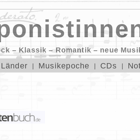
onistinnen
ock – Klassik – Romantik – neue Musi
Länder
Musikepoche
CDs
No