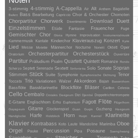
4-stimmig
A-Cappella
3-stimmig
Alt
Air
Bagatelle
Anthem
Bass
Chor & Orchester
Chornoten
Bearbeitung
Capriccio
Ballett
Duett
Chorpartitur
Chorwerk
Download
Divertimento
Einzelstimmen
Frauenchor
Fantasie
Etüde
Fuge
Gemischter Chor
Hymne
Improvisation
Gloria
Instrumentalmusik
Klavierauszug
Konzert
Kinderchor
Kammermusik
Kantate
Kyrie
Lied
Oper
Messe
Männerchor
Nocturne
Oktett
Motette
Nonett
Orchesterpartitur
Orchesterstück
Oratorium
Ouvertüre
Partitur
Quartett
Quintett
Präludium
Psalm
Romanze
Rondo
Sopran
Sonate
Solo
Sextett
Septett
Serenade
Scherzo
Sinfonietta
Stück
Stimmen
Suite
Tenor
Symphonie
Symphonische Dichtung
Trio
Akkordeon
Variationen
Toccata
Walzer
Bajan
Bassetthorn
Bläser
Blockflöte
Bassklarinette
Bassflöte
Carillon
Celesta
Cello
Cembalo
Dizi
Doppeltrichtertrompete
Crotales
Daegeum
Djembé
Flöte
Fagott
E-Gitarre
Englischhorn
Erhu
Euphonium
Flügelhorn
Gitarre
Glockenspiel
Guzheng
Gayageum
Guan
Guqin
Haegeum
Klarinette
Harfe
Horn
Handglocke
Holzblock
Huqin
Kannel
Klavier
Kontrabass
Oboe
Marimba
Laute
Mandoline
Koto
Orgel
Percussion
Posaune
Pauke
Pipa
Saenghwang
Streicher
Saxophon
Trompete