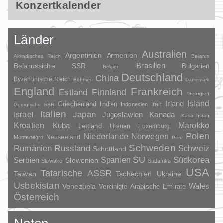
Konzertkalender
Länder
Australien
Argentinien
Armenien
Akkadisches Reich
Belarus
Brasilien
Belarussiche SSR
Bulgarien
Belgien
Deutschland
China
Byzantinische Reich
Böhmen
Dänemark
England
Frankreich
Finnland
Estland
Georgien
Irland
Island
Griechenland
Indien
Indonesien
Iran
Georgische SSR
Italien
Japan
Israel
Jugoslawien
Kanada
Kasachstan
Kroatien
Marokko
Kuba
Lettland
Litauen
Luxemburg
Polen
Niederlande
Norwegen
Neuseeland
Montenegro
Peru
Schweden
Rumänien
Russland
Schweiz
Schottland
SU
Spanien
Südkorea
Serbien
Slowenien
Slowakei
Südafrika
USA
Tatarische ASSR
Taiwan
Tschechien
Ukraine
Usbekistan
Wales
Venezuela
Vereinigte Arabische Emirate
Österreich
Noten