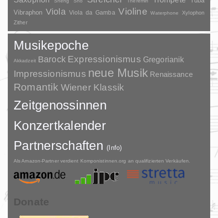
Tuba
Sheng
Shō
Theremin
Violine
Viola
Vibraphon
Viola da Gamba
Xylophon
Waterphone
Zither
Musikepoche
Barock
Expressionismus
Gregorianik
Akkadzeit
neue Musik
Impressionismus
Renaissance
Romantik
Wiener Klassik
Zeitgenossinnen
Konzertkalender
Partnerschaften
(Info)
Als Amazon-Partner verdient Komponistinnen.org an qualifizierten Verkäufen.
Donate