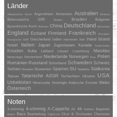
Länder
Australien
Argentinien
Armenien
Akkadisches Reich
Belarus
Brasilien
Belarussiche SSR
Bulgarien
Belgien
Deutschland
China
Byzantinische Reich
Böhmen
Dänemark
England
Frankreich
Finnland
Estland
Georgien
Irland
Island
Griechenland
Indien
Indonesien
Iran
Georgische SSR
Italien
Japan
Israel
Jugoslawien
Kanada
Kasachstan
Kroatien
Marokko
Kuba
Lettland
Litauen
Luxemburg
Polen
Niederlande
Norwegen
Neuseeland
Montenegro
Peru
Schweden
Rumänien
Russland
Schweiz
Schottland
SU
Spanien
Südkorea
Serbien
Slowenien
Slowakei
Südafrika
USA
Tatarische ASSR
Taiwan
Tschechien
Ukraine
Usbekistan
Wales
Venezuela
Vereinigte Arabische Emirate
Österreich
Noten
4-stimmig
A-Cappella
3-stimmig
Alt
Air
Bagatelle
Anthem
Bass
Chor & Orchester
Chornoten
Bearbeitung
Capriccio
Ballett