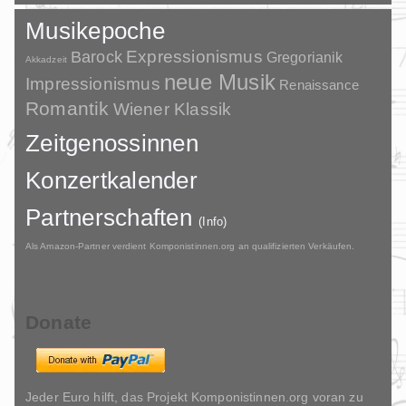
Musikepoche
Barock
Expressionismus
Gregorianik
Akkadzeit
neue Musik
Impressionismus
Renaissance
Romantik
Wiener Klassik
Zeitgenossinnen
Konzertkalender
Partnerschaften
(Info)
Als Amazon-Partner verdient Komponistinnen.org an qualifizierten Verkäufen.
Donate
Jeder Euro hilft, das Projekt Komponistinnen.org voran zu