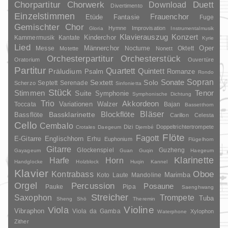
Duett
Chorpartitur
Chorwerk
Download
Divertimento
Einzelstimmen
Frauenchor
Fantasie
Etüde
Fuge
Gemischter Chor
Hymne
Improvisation
Gloria
Instrumentalmusik
Klavierauszug
Konzert
Kinderchor
Kammermusik
Kantate
Kyrie
Lied
Oper
Messe
Männerchor
Nocturne
Oktett
Motette
Nonett
Orchesterpartitur
Orchesterstück
Oratorium
Ouvertüre
Partitur
Quartett
Quintett
Präludium
Psalm
Romanze
Rondo
Sopran
Sonate
Solo
Sextett
Septett
Serenade
Scherzo
Sinfonietta
Stück
Stimmen
Suite
Tenor
Symphonie
Symphonische Dichtung
Trio
Akkordeon
Variationen
Toccata
Walzer
Bajan
Bassetthorn
Bläser
Blockflöte
Bassklarinette
Bassflöte
Carillon
Celesta
Cello
Cembalo
Dizi
Doppeltrichtertrompete
Crotales
Daegeum
Djembé
Flöte
Fagott
E-Gitarre
Englischhorn
Erhu
Euphonium
Flügelhorn
Gitarre
Glockenspiel
Guzheng
Gayageum
Guan
Guqin
Haegeum
Klarinette
Harfe
Horn
Handglocke
Holzblock
Huqin
Kannel
Klavier
Kontrabass
Oboe
Marimba
Laute
Mandoline
Koto
Orgel
Percussion
Posaune
Pauke
Pipa
Saenghwang
Streicher
Saxophon
Trompete
Tuba
Sheng
Shō
Theremin
Violine
Viola
Vibraphon
Viola da Gamba
Xylophon
Waterphone
Zither