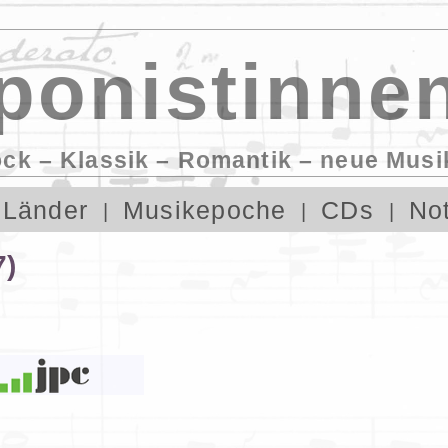
onistinnen
ock – Klassik – Romantik – neue Musi
Länder
Musikepoche
CDs
No
7)