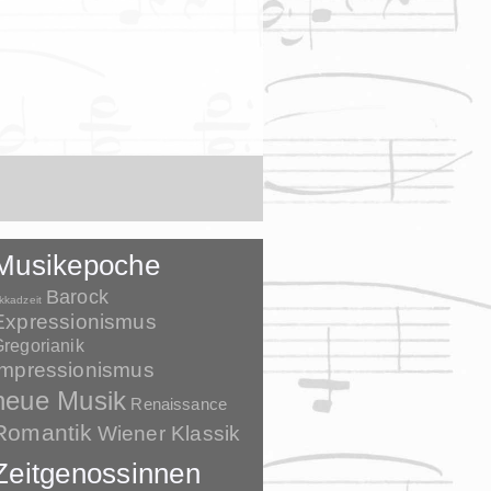
Musikepoche
Barock
kkadzeit
Expressionismus
regorianik
Impressionismus
neue Musik
Renaissance
Romantik
Wiener Klassik
Zeitgenossinnen