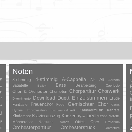
Noten
en
4-stimmig
A-Cappella
3-stimmig
Alt
Air
Anthem
A
Bass
Bagatelle
Bearbeitung
Capriccio
Ballett
us
Chorpartitur
Chorwerk
Chor & Orchester
en
Chornoten
G
Duett
Einzelstimmen
Download
en
Etüde
Divertimento
Gemischter Chor
Frauenchor
Fantasie
Fuge
Gloria
rk
Kammermusik
Kantate
Hymne
Improvisation
Instrumentalmusik
d
Lied
Klavierauszug
Konzert
Kinderchor
Messe
Motette
Kyrie
Oper
SR
Männerchor
Nocturne
Oktett
Nonett
Oratorium
Orchesterpartitur
Orchesterstück
an
Ouvertüre