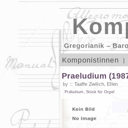
Komp
Gregorianik – Bar
Komponistinnen
Praeludium (198
by
Taaffe Zwilich, Ellen
Präludium
,
Stück
für
Orgel