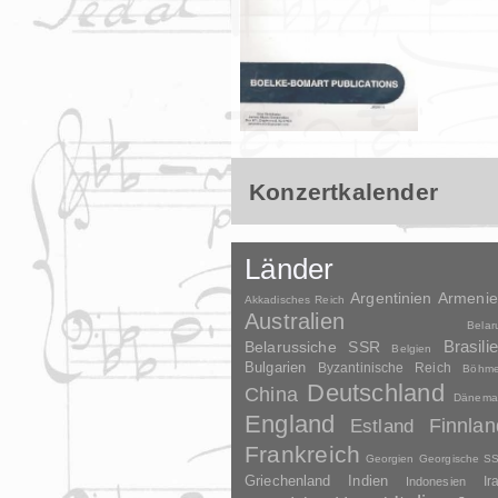
Konzertkalender
Länder
Argentinien
Armeni
Akkadisches Reich
Australien
Belar
Brasili
Belarussiche SSR
Belgien
Bulgarien
Byzantinische Reich
Böhm
Deutschland
China
Dänema
England
Finnlan
Estland
Frankreich
Georgien
Georgische S
Griechenland
Indien
Indonesien
Ir