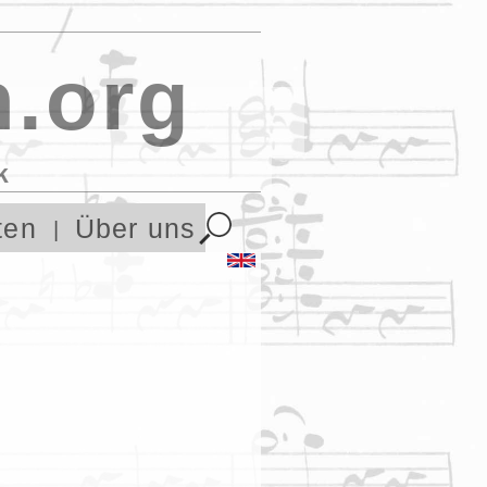
.org
k
ten
Über uns