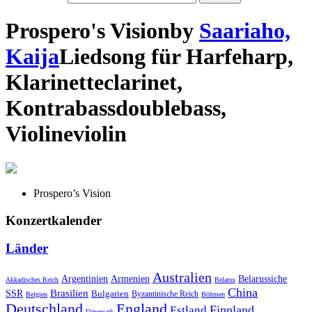
Prospero's Vision
by
Saariaho,
Kaija
Lied
song
für
Harfe
harp
,
Klarinette
clarinet
,
Kontrabass
doublebass
,
Violine
violin
Prospero’s Vision
Konzertkalender
Länder
Australien
Armenien
Belarussiche
Argentinien
Akkadisches Reich
Belarus
China
SSR
Brasilien
Bulgarien
Byzantinische Reich
Belgien
Böhmen
Deutschland
England
Finnland
Estland
Dänemark