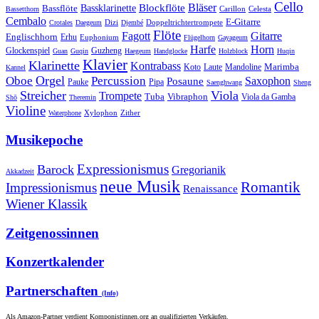
Cello
Bläser
Blockflöte
Bassklarinette
Bassflöte
Celesta
Bassetthorn
Carillon
Cembalo
E-Gitarre
Dizi
Doppeltrichtertrompete
Crotales
Daegeum
Djembé
Flöte
Gitarre
Fagott
Englischhorn
Erhu
Euphonium
Flügelhorn
Gayageum
Harfe
Horn
Guzheng
Glockenspiel
Guan
Guqin
Haegeum
Handglocke
Holzblock
Huqin
Klavier
Klarinette
Kontrabass
Marimba
Laute
Koto
Mandoline
Kannel
Orgel
Oboe
Percussion
Saxophon
Posaune
Pauke
Pipa
Saenghwang
Sheng
Streicher
Viola
Trompete
Tuba
Vibraphon
Viola da Gamba
Shō
Theremin
Violine
Zither
Waterphone
Xylophon
Musikepoche
Expressionismus
Barock
Gregorianik
Akkadzeit
neue Musik
Romantik
Impressionismus
Renaissance
Wiener Klassik
Zeitgenossinnen
Konzertkalender
Partnerschaften
(Info)
Als Amazon-Partner verdient Komponistinnen.org an qualifizierten Verkäufen.