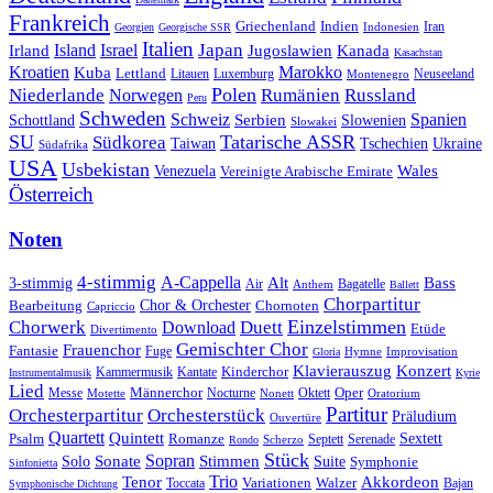
Frankreich
Griechenland
Indien
Indonesien
Iran
Georgien
Georgische SSR
Italien
Japan
Irland
Island
Israel
Jugoslawien
Kanada
Kasachstan
Kroatien
Marokko
Kuba
Lettland
Litauen
Luxemburg
Neuseeland
Montenegro
Polen
Rumänien
Niederlande
Russland
Norwegen
Peru
Schweden
Schweiz
Serbien
Spanien
Schottland
Slowenien
Slowakei
SU
Tatarische ASSR
Südkorea
Taiwan
Tschechien
Ukraine
Südafrika
USA
Usbekistan
Wales
Venezuela
Vereinigte Arabische Emirate
Österreich
Noten
4-stimmig
A-Cappella
3-stimmig
Alt
Bass
Air
Bagatelle
Anthem
Ballett
Chorpartitur
Chor & Orchester
Chornoten
Bearbeitung
Capriccio
Einzelstimmen
Chorwerk
Download
Duett
Etüde
Divertimento
Gemischter Chor
Frauenchor
Fantasie
Fuge
Hymne
Improvisation
Gloria
Klavierauszug
Konzert
Kantate
Kinderchor
Kammermusik
Instrumentalmusik
Kyrie
Lied
Oper
Messe
Männerchor
Oktett
Motette
Nocturne
Nonett
Oratorium
Partitur
Orchesterpartitur
Orchesterstück
Präludium
Ouvertüre
Quartett
Quintett
Psalm
Romanze
Sextett
Septett
Serenade
Scherzo
Rondo
Stück
Sonate
Sopran
Solo
Stimmen
Suite
Symphonie
Sinfonietta
Trio
Akkordeon
Tenor
Variationen
Toccata
Walzer
Bajan
Symphonische Dichtung