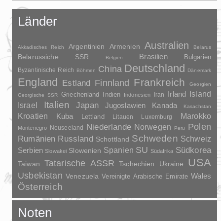
Länder
Australien
Argentinien
Armenien
Akkadisches Reich
Belarus
Brasilien
Belarussiche SSR
Bulgarien
Belgien
Deutschland
China
Byzantinische Reich
Böhmen
Dänemark
England
Frankreich
Finnland
Estland
Georgien
Irland
Island
Griechenland
Indien
Indonesien
Iran
Georgische SSR
Italien
Japan
Israel
Jugoslawien
Kanada
Kasachstan
Kroatien
Marokko
Kuba
Lettland
Litauen
Luxemburg
Polen
Niederlande
Norwegen
Neuseeland
Montenegro
Peru
Schweden
Rumänien
Russland
Schweiz
Schottland
SU
Spanien
Südkorea
Serbien
Slowenien
Slowakei
Südafrika
USA
Tatarische ASSR
Taiwan
Tschechien
Ukraine
Usbekistan
Wales
Venezuela
Vereinigte Arabische Emirate
Österreich
Noten