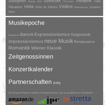
Streicher
Saxophon
Trompete
Tuba
Sheng
Shō
Theremin
Violine
Viola
Vibraphon
Viola da Gamba
Xylophon
Waterphone
Zither
Musikepoche
Barock
Expressionismus
Gregorianik
Akkadzeit
neue Musik
Impressionismus
Renaissance
Romantik
Wiener Klassik
Zeitgenossinnen
Konzertkalender
Partnerschaften
(Info)
Als Amazon-Partner verdient Komponistinnen.org an qualifizierten Verkäufen.