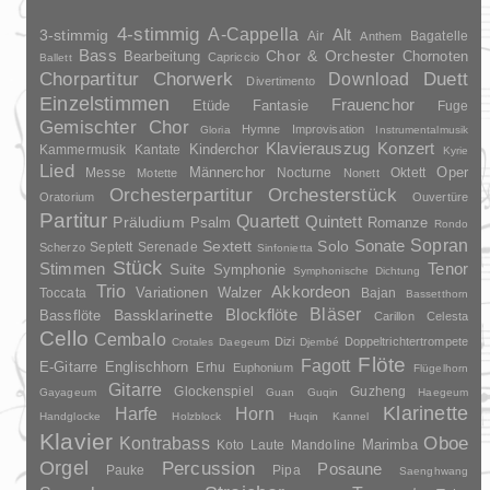
4-stimmig
A-Cappella
3-stimmig
Alt
Air
Bagatelle
Anthem
Bass
Chor & Orchester
Chornoten
Bearbeitung
Capriccio
Ballett
Duett
Chorpartitur
Chorwerk
Download
Divertimento
Einzelstimmen
Frauenchor
Fantasie
Etüde
Fuge
Gemischter Chor
Hymne
Improvisation
Gloria
Instrumentalmusik
Klavierauszug
Konzert
Kinderchor
Kammermusik
Kantate
Kyrie
Lied
Oper
Messe
Männerchor
Nocturne
Oktett
Motette
Nonett
Orchesterpartitur
Orchesterstück
Oratorium
Ouvertüre
Partitur
Quartett
Quintett
Präludium
Psalm
Romanze
Rondo
Sopran
Sonate
Solo
Sextett
Septett
Serenade
Scherzo
Sinfonietta
Stück
Stimmen
Suite
Tenor
Symphonie
Symphonische Dichtung
Trio
Akkordeon
Variationen
Toccata
Walzer
Bajan
Bassetthorn
Bläser
Blockflöte
Bassklarinette
Bassflöte
Carillon
Celesta
Cello
Cembalo
Dizi
Doppeltrichtertrompete
Crotales
Daegeum
Djembé
Flöte
Fagott
E-Gitarre
Englischhorn
Erhu
Euphonium
Flügelhorn
Gitarre
Glockenspiel
Guzheng
Gayageum
Guan
Guqin
Haegeum
Klarinette
Harfe
Horn
Handglocke
Holzblock
Huqin
Kannel
Klavier
Kontrabass
Oboe
Marimba
Laute
Mandoline
Koto
Orgel
Percussion
Posaune
Pauke
Pipa
Saenghwang