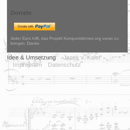
Donate
Jeder Euro hilft, das Projekt Komponistinnen.org voran zu
bringen. Danke.
Idee & Umsetzung
Janek v. Kaler
Impressum
Datenschutz