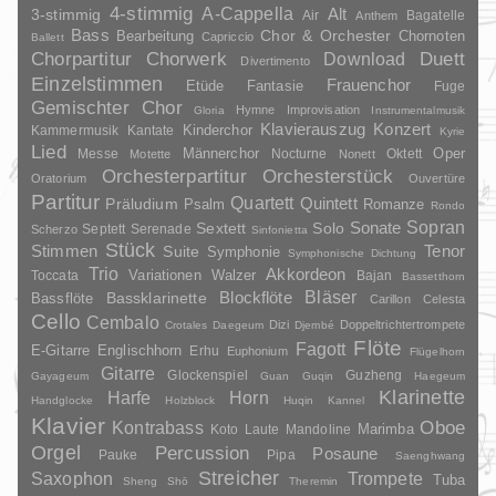
4-stimmig
A-Cappella
3-stimmig
Alt
Air
Bagatelle
Anthem
Bass
Chor & Orchester
Chornoten
Bearbeitung
Capriccio
Ballett
Duett
Chorpartitur
Chorwerk
Download
Divertimento
Einzelstimmen
Frauenchor
Fantasie
Etüde
Fuge
Gemischter Chor
Hymne
Improvisation
Gloria
Instrumentalmusik
Klavierauszug
Konzert
Kinderchor
Kammermusik
Kantate
Kyrie
Lied
Oper
Messe
Männerchor
Nocturne
Oktett
Motette
Nonett
Orchesterpartitur
Orchesterstück
Oratorium
Ouvertüre
Partitur
Quartett
Quintett
Präludium
Psalm
Romanze
Rondo
Sopran
Sonate
Solo
Sextett
Septett
Serenade
Scherzo
Sinfonietta
Stück
Stimmen
Suite
Tenor
Symphonie
Symphonische Dichtung
Trio
Akkordeon
Variationen
Toccata
Walzer
Bajan
Bassetthorn
Bläser
Blockflöte
Bassklarinette
Bassflöte
Carillon
Celesta
Cello
Cembalo
Dizi
Doppeltrichtertrompete
Crotales
Daegeum
Djembé
Flöte
Fagott
E-Gitarre
Englischhorn
Erhu
Euphonium
Flügelhorn
Gitarre
Glockenspiel
Guzheng
Gayageum
Guan
Guqin
Haegeum
Klarinette
Harfe
Horn
Handglocke
Holzblock
Huqin
Kannel
Klavier
Kontrabass
Oboe
Marimba
Laute
Mandoline
Koto
Orgel
Percussion
Posaune
Pauke
Pipa
Saenghwang
Streicher
Saxophon
Trompete
Tuba
Sheng
Shō
Theremin