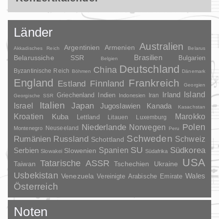
Länder
Australien
Argentinien
Armenien
Akkadisches Reich
Belarus
Brasilien
Belarussiche SSR
Bulgarien
Belgien
Deutschland
China
Byzantinische Reich
Böhmen
Dänemark
England
Frankreich
Finnland
Estland
Georgien
Irland
Island
Griechenland
Indien
Indonesien
Iran
Georgische SSR
Italien
Japan
Israel
Jugoslawien
Kanada
Kasachstan
Kroatien
Marokko
Kuba
Lettland
Litauen
Luxemburg
Polen
Niederlande
Norwegen
Neuseeland
Montenegro
Peru
Schweden
Rumänien
Russland
Schweiz
Schottland
SU
Spanien
Südkorea
Serbien
Slowenien
Slowakei
Südafrika
USA
Tatarische ASSR
Taiwan
Tschechien
Ukraine
Usbekistan
Wales
Venezuela
Vereinigte Arabische Emirate
Österreich
Noten