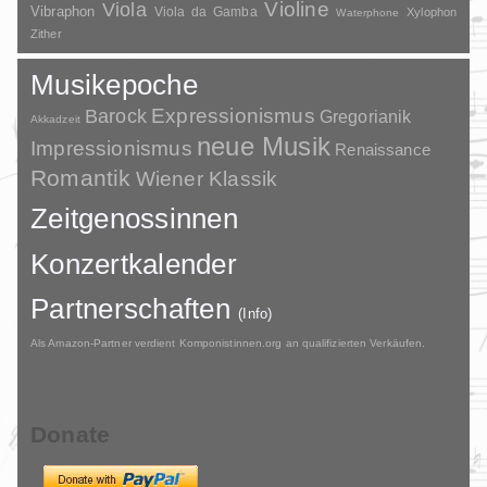
Violine
Viola
Vibraphon
Viola da Gamba
Xylophon
Waterphone
Zither
Musikepoche
Barock
Expressionismus
Gregorianik
Akkadzeit
neue Musik
Impressionismus
Renaissance
Romantik
Wiener Klassik
Zeitgenossinnen
Konzertkalender
Partnerschaften
(Info)
Als Amazon-Partner verdient Komponistinnen.org an qualifizierten Verkäufen.
Donate