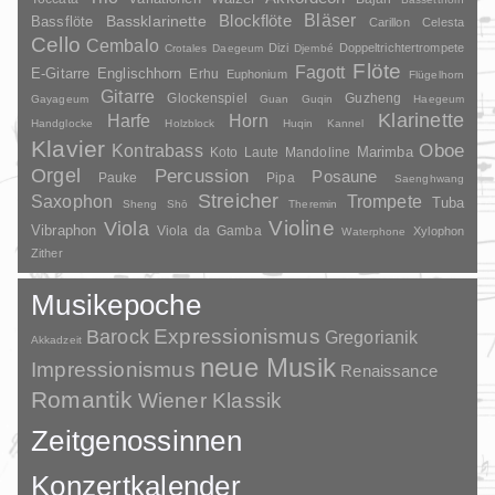
Bläser
Blockflöte
Bassklarinette
Bassflöte
Carillon
Celesta
Cello
Cembalo
Dizi
Doppeltrichtertrompete
Crotales
Daegeum
Djembé
Flöte
Fagott
E-Gitarre
Englischhorn
Erhu
Euphonium
Flügelhorn
Gitarre
Glockenspiel
Guzheng
Gayageum
Guan
Guqin
Haegeum
Klarinette
Harfe
Horn
Handglocke
Holzblock
Huqin
Kannel
Klavier
Kontrabass
Oboe
Marimba
Laute
Mandoline
Koto
Orgel
Percussion
Posaune
Pauke
Pipa
Saenghwang
Streicher
Saxophon
Trompete
Tuba
Sheng
Shō
Theremin
Violine
Viola
Vibraphon
Viola da Gamba
Xylophon
Waterphone
Zither
Musikepoche
Barock
Expressionismus
Gregorianik
Akkadzeit
neue Musik
Impressionismus
Renaissance
Romantik
Wiener Klassik
Zeitgenossinnen
Konzertkalender