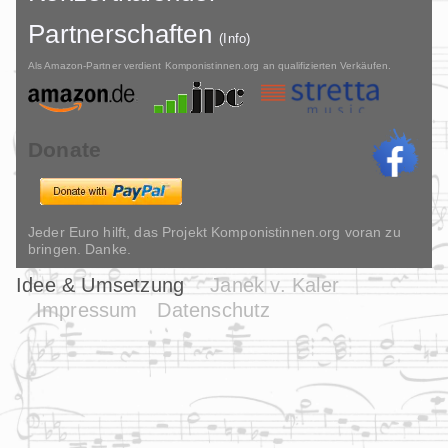
Partnerschaften
(Info)
Als Amazon-Partner verdient Komponistinnen.org an qualifizierten Verkäufen.
Donate
Jeder Euro hilft, das Projekt Komponistinnen.org voran zu
bringen. Danke.
Idee & Umsetzung
Janek v. Kaler
Impressum
Datenschutz