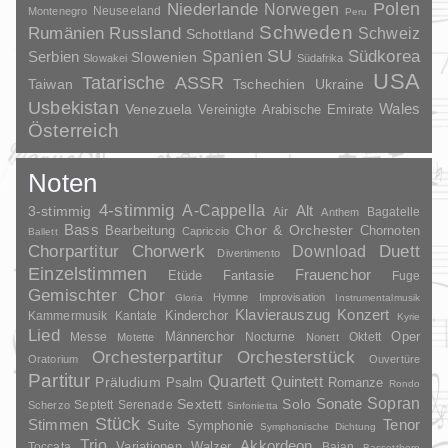
Polen
Niederlande
Norwegen
Neuseeland
Montenegro
Peru
Schweden
Rumänien
Russland
Schweiz
Schottland
SU
Spanien
Südkorea
Serbien
Slowenien
Slowakei
Südafrika
USA
Tatarische ASSR
Taiwan
Tschechien
Ukraine
Usbekistan
Wales
Venezuela
Vereinigte Arabische Emirate
Österreich
Noten
4-stimmig
A-Cappella
3-stimmig
Alt
Air
Bagatelle
Anthem
Bass
Chor & Orchester
Chornoten
Bearbeitung
Capriccio
Ballett
Duett
Chorpartitur
Chorwerk
Download
Divertimento
Einzelstimmen
Frauenchor
Fantasie
Etüde
Fuge
Gemischter Chor
Hymne
Improvisation
Gloria
Instrumentalmusik
Klavierauszug
Konzert
Kinderchor
Kammermusik
Kantate
Kyrie
Lied
Oper
Messe
Männerchor
Nocturne
Oktett
Motette
Nonett
Orchesterpartitur
Orchesterstück
Oratorium
Ouvertüre
Partitur
Quartett
Quintett
Präludium
Psalm
Romanze
Rondo
Sopran
Sonate
Solo
Sextett
Septett
Serenade
Scherzo
Sinfonietta
Stück
Stimmen
Suite
Tenor
Symphonie
Symphonische Dichtung
Trio
Akkordeon
Variationen
Toccata
Walzer
Bajan
Bassetthorn