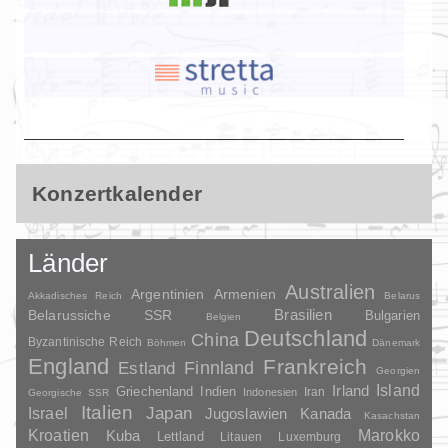
Konzertkalender
Länder
Australien
Argentinien
Armenien
Akkadisches Reich
Belarus
Brasilien
Belarussiche SSR
Bulgarien
Belgien
Deutschland
China
Byzantinische Reich
Böhmen
Dänemark
England
Frankreich
Finnland
Estland
Georgien
Irland
Island
Griechenland
Indien
Indonesien
Iran
Georgische SSR
Italien
Japan
Israel
Jugoslawien
Kanada
Kasachstan
Kroatien
Marokko
Kuba
Lettland
Litauen
Luxemburg