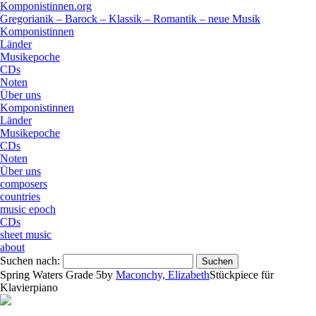
Komponistinnen.org
Gregorianik – Barock – Klassik – Romantik – neue Musik
Komponistinnen
Länder
Musikepoche
CDs
Noten
Über uns
Komponistinnen
Länder
Musikepoche
CDs
Noten
Über uns
composers
countries
music epoch
CDs
sheet music
about
Suchen nach:
Spring Waters Grade 5
by
Maconchy, Elizabeth
Stück
piece
für
Klavier
piano