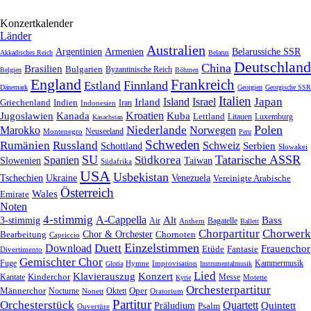
Konzertkalender
Länder
Australien
Armenien
Belarussiche SSR
Argentinien
Akkadisches Reich
Belarus
Deutschland
China
Brasilien
Bulgarien
Byzantinische Reich
Belgien
Böhmen
England
Frankreich
Finnland
Estland
Dänemark
Georgien
Georgische SSR
Italien
Japan
Irland
Island
Israel
Griechenland
Indien
Indonesien
Iran
Kroatien
Jugoslawien
Kanada
Kuba
Lettland
Litauen
Luxemburg
Kasachstan
Polen
Niederlande
Marokko
Norwegen
Neuseeland
Montenegro
Peru
Schweden
Rumänien
Russland
Schweiz
Serbien
Schottland
Slowakei
SU
Tatarische ASSR
Südkorea
Spanien
Taiwan
Slowenien
Südafrika
USA
Usbekistan
Tschechien
Venezuela
Ukraine
Vereinigte Arabische
Österreich
Wales
Emirate
Noten
4-stimmig
A-Cappella
3-stimmig
Alt
Bass
Air
Bagatelle
Anthem
Ballett
Chorpartitur
Chorwerk
Chor & Orchester
Chornoten
Bearbeitung
Capriccio
Einzelstimmen
Download
Duett
Frauenchor
Fantasie
Etüde
Divertimento
Gemischter Chor
Fuge
Hymne
Improvisation
Kammermusik
Gloria
Instrumentalmusik
Lied
Klavierauszug
Konzert
Kantate
Kinderchor
Messe
Motette
Kyrie
Orchesterpartitur
Oper
Männerchor
Oktett
Nocturne
Nonett
Oratorium
Partitur
Orchesterstück
Quartett
Quintett
Präludium
Psalm
Ouvertüre