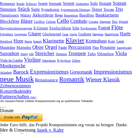
Sonate
Sopran
Solo
Romanze
Sextett
Septett
Serenade
Scherzo
Rondo
Sinfonietta
Stück
Trio
Stimmen
Suite
Tenor
Symphonie
Toccata
Symphonische Dichtung
Akkordeon
Bassklarinette
Variationen
Bassflöte
Walzer
Bajan
Bassetthorn
Cello
Bläser
Blockflöte
Cembalo
Celesta
Dizi
Carillon
Crotales
Daegeum
Djembé
Flöte
Fagott
E-Gitarre
Englischhorn
Doppeltrichtertrompete
Erhu
Euphonium
Gitarre
Harfe
Guzheng
Glockenspiel
Flügelhorn
Gayageum
Guan
Guqin
Haegeum
Handglocke
Klavier
Klarinette
Horn
Kontrabass
Laute
Koto
Holzblock
Huqin
Kannel
Orgel
Oboe
Percussion
Posaune
Marimba
Pauke
Pipa
Mandoline
Saenghwang
Streicher
Viola
Saxophon
Trompete
Tuba
Vibraphon
Sheng
Shō
Theremin
Violine
Viola da Gamba
Zither
Waterphone
Xylophon
Musikepoche
Expressionismus
Impressionismus
Barock
Gregorianik
Akkadzeit
neue Musik
Romantik
Wiener Klassik
Renaissance
Zeitgenossinnen
Konzertkalender
Partnerschaften
(Info)
Als Amazon-Partner verdient Komponistinnen.org an qualifizierten Verkäufen.
Donate
Jeder Euro hilft, das Projekt Komponistinnen.org voran zu bringen. Danke.
Idee & Umsetzung
Janek v. Kaler