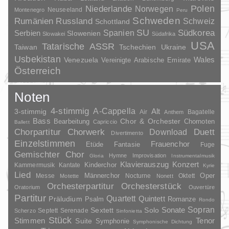
Polen
Niederlande
Norwegen
Neuseeland
Montenegro
Peru
Schweden
Rumänien
Russland
Schweiz
Schottland
SU
Spanien
Südkorea
Serbien
Slowenien
Slowakei
Südafrika
USA
Tatarische ASSR
Taiwan
Tschechien
Ukraine
Usbekistan
Wales
Venezuela
Vereinigte Arabische Emirate
Österreich
Noten
4-stimmig
A-Cappella
3-stimmig
Alt
Air
Bagatelle
Anthem
Bass
Chor & Orchester
Chornoten
Bearbeitung
Capriccio
Ballett
Duett
Chorpartitur
Chorwerk
Download
Divertimento
Einzelstimmen
Frauenchor
Fantasie
Etüde
Fuge
Gemischter Chor
Hymne
Improvisation
Gloria
Instrumentalmusik
Klavierauszug
Konzert
Kinderchor
Kammermusik
Kantate
Kyrie
Lied
Oper
Messe
Männerchor
Nocturne
Oktett
Motette
Nonett
Orchesterpartitur
Orchesterstück
Oratorium
Ouvertüre
Partitur
Quartett
Quintett
Präludium
Psalm
Romanze
Rondo
Sopran
Sonate
Solo
Sextett
Septett
Serenade
Scherzo
Sinfonietta
Stück
Stimmen
Suite
Tenor
Symphonie
Symphonische Dichtung