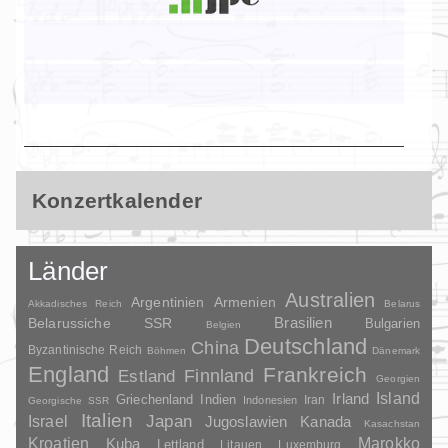
Konzertkalender
Länder
Australien
Argentinien
Armenien
Akkadisches Reich
Belarus
Brasilien
Belarussiche SSR
Bulgarien
Belgien
Deutschland
China
Byzantinische Reich
Böhmen
Dänemark
England
Frankreich
Finnland
Estland
Georgien
Irland
Island
Griechenland
Indien
Indonesien
Iran
Georgische SSR
Italien
Japan
Israel
Jugoslawien
Kanada
Kasachstan
Kroatien
Marokko
Kuba
Lettland
Litauen
Luxemburg