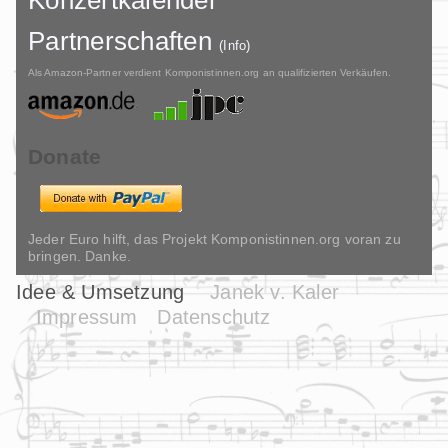
Partnerschaften
(Info)
Als Amazon-Partner verdient Komponistinnen.org an qualifizierten Verkäufen.
Donate
Jeder Euro hilft, das Projekt Komponistinnen.org voran zu
bringen. Danke.
Idee & Umsetzung
Janek v. Kaler
Impressum
Datenschutz