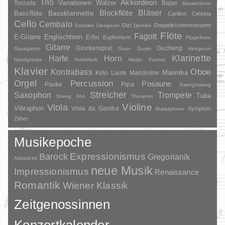
Trio
Akkordeon
Variationen
Toccata
Walzer
Bajan
Bassetthorn
Bläser
Blockflöte
Bassklarinette
Bassflöte
Carillon
Celesta
Cello
Cembalo
Dizi
Doppeltrichtertrompete
Crotales
Daegeum
Djembé
Flöte
Fagott
E-Gitarre
Englischhorn
Erhu
Euphonium
Flügelhorn
Gitarre
Glockenspiel
Guzheng
Gayageum
Guan
Guqin
Haegeum
Klarinette
Harfe
Horn
Handglocke
Holzblock
Huqin
Kannel
Klavier
Kontrabass
Oboe
Marimba
Laute
Mandoline
Koto
Orgel
Percussion
Posaune
Pauke
Pipa
Saenghwang
Streicher
Saxophon
Trompete
Tuba
Sheng
Shō
Theremin
Violine
Viola
Vibraphon
Viola da Gamba
Xylophon
Waterphone
Zither
Musikepoche
Barock
Expressionismus
Gregorianik
Akkadzeit
neue Musik
Impressionismus
Renaissance
Romantik
Wiener Klassik
Zeitgenossinnen
Konzertkalender