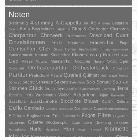
Noten
4-stimmig
A-Cappella
3-stimmig
Alt
Air
Bagatelle
Anthem
Bass
Chor & Orchester
Chornoten
Bearbeitung
Capriccio
Ballett
Duett
Chorpartitur
Chorwerk
Download
Divertimento
Einzelstimmen
Frauenchor
Fantasie
Etüde
Fuge
Gemischter Chor
Hymne
Improvisation
Gloria
Instrumentalmusik
Klavierauszug
Konzert
Kinderchor
Kammermusik
Kantate
Kyrie
Lied
Oper
Messe
Männerchor
Nocturne
Oktett
Motette
Nonett
Orchesterpartitur
Orchesterstück
Oratorium
Ouvertüre
Partitur
Quartett
Quintett
Präludium
Psalm
Romanze
Rondo
Sopran
Sonate
Solo
Sextett
Septett
Serenade
Scherzo
Sinfonietta
Stück
Stimmen
Suite
Tenor
Symphonie
Symphonische Dichtung
Trio
Akkordeon
Variationen
Toccata
Walzer
Bajan
Bassetthorn
Bläser
Blockflöte
Bassklarinette
Bassflöte
Carillon
Celesta
Cello
Cembalo
Dizi
Doppeltrichtertrompete
Crotales
Daegeum
Djembé
Flöte
Fagott
E-Gitarre
Englischhorn
Erhu
Euphonium
Flügelhorn
Gitarre
Glockenspiel
Guzheng
Gayageum
Guan
Guqin
Haegeum
Klarinette
Harfe
Horn
Handglocke
Holzblock
Huqin
Kannel
Klavier