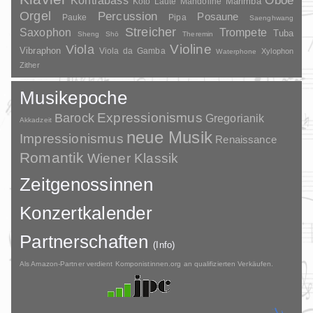
Kontrabass
Oboe
Marimba
Laute
Mandoline
Koto
Orgel
Percussion
Posaune
Pauke
Pipa
Saenghwang
Streicher
Saxophon
Trompete
Tuba
Sheng
Shō
Theremin
Violine
Viola
Vibraphon
Viola da Gamba
Xylophon
Waterphone
Zither
Musikepoche
Barock
Expressionismus
Gregorianik
Akkadzeit
neue Musik
Impressionismus
Renaissance
Romantik
Wiener Klassik
Zeitgenossinnen
Konzertkalender
Partnerschaften
(Info)
Als Amazon-Partner verdient Komponistinnen.org an qualifizierten Verkäufen.