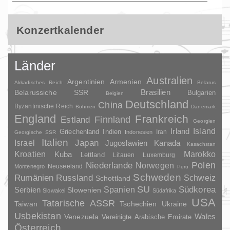
Konzertkalender
Länder
Australien
Argentinien
Armenien
Akkadisches Reich
Belarus
Brasilien
Belarussiche SSR
Bulgarien
Belgien
Deutschland
China
Byzantinische Reich
Böhmen
Dänemark
England
Frankreich
Finnland
Estland
Georgien
Irland
Island
Griechenland
Indien
Indonesien
Iran
Georgische SSR
Italien
Japan
Israel
Jugoslawien
Kanada
Kasachstan
Kroatien
Marokko
Kuba
Lettland
Litauen
Luxemburg
Polen
Niederlande
Norwegen
Neuseeland
Montenegro
Peru
Schweden
Rumänien
Russland
Schweiz
Schottland
SU
Spanien
Südkorea
Serbien
Slowenien
Slowakei
Südafrika
USA
Tatarische ASSR
Taiwan
Tschechien
Ukraine
Usbekistan
Wales
Venezuela
Vereinigte Arabische Emirate
Österreich