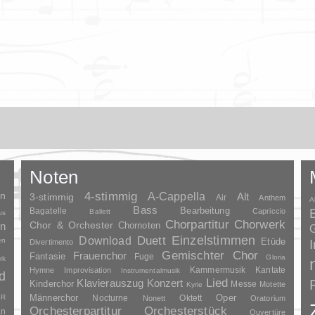
Noten
en
4-stimmig
A-Cappella
3-stimmig
Alt
Air
Anthem
A
Bass
Bagatelle
Bearbeitung
Capriccio
Ballett
us
Chorpartitur
Chorwerk
Chor & Orchester
en
Chornoten
G
Duett
Einzelstimmen
Download
en
Etüde
Divertimento
Gemischter Chor
Frauenchor
Fantasie
Fuge
Gloria
rk
Kammermusik
Kantate
Hymne
Improvisation
Instrumentalmusik
d
Lied
Klavierauszug
Konzert
Kinderchor
Messe
Motette
Kyrie
Oper
SR
Männerchor
Nocturne
Oktett
Nonett
Oratorium
Orchesterpartitur
Orchesterstück
an
Ouvertüre