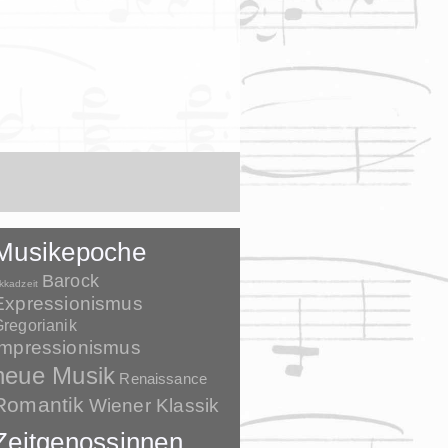
Musikepoche
Barock
kkadzeit
Expressionismus
regorianik
Impressionismus
neue Musik
Renaissance
Romantik
Wiener Klassik
Zeitgenossinnen