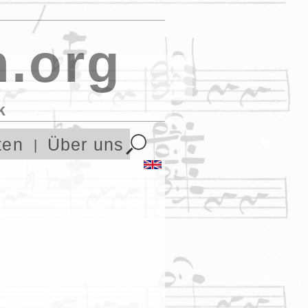
.org
k
ten
Über uns