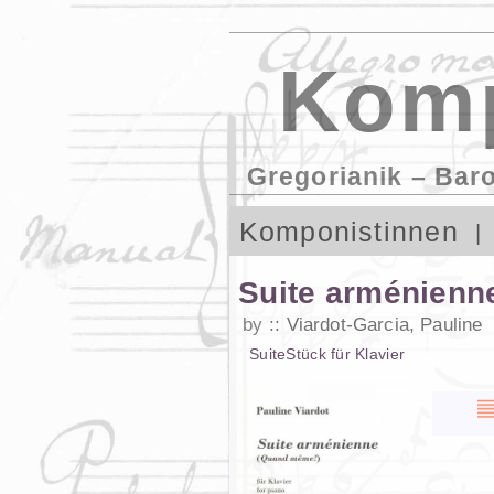
Komp
Gregorianik – Bar
Komponistinnen
Suite arménienn
by
Viardot-Garcia, Pauline
Suite
Stück
für
Klavier