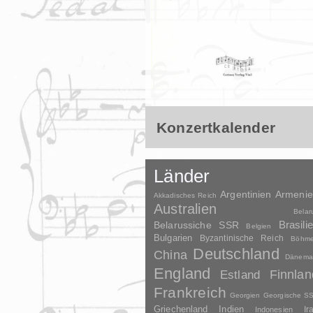
Konzertkalender
Länder
Argentinien
Armeni
Akkadisches Reich
Australien
Belar
Brasili
Belarussiche SSR
Belgien
Bulgarien
Byzantinische Reich
Böhm
Deutschland
China
Dänema
England
Finnlan
Estland
Frankreich
Georgien
Georgische S
Griechenland
Indien
Indonesien
Ir