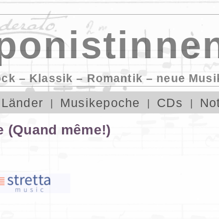
onistinnen
ock – Klassik – Romantik – neue Musi
Länder
Musikepoche
CDs
No
e (Quand même!)