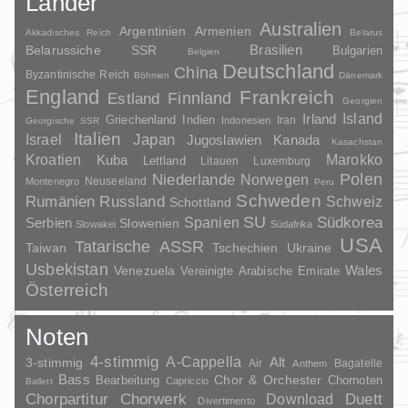
Länder
Australien
Argentinien
Armenien
Akkadisches Reich
Belarus
Brasilien
Belarussiche SSR
Bulgarien
Belgien
Deutschland
China
Byzantinische Reich
Böhmen
Dänemark
England
Frankreich
Finnland
Estland
Georgien
Irland
Island
Griechenland
Indien
Indonesien
Iran
Georgische SSR
Italien
Japan
Israel
Jugoslawien
Kanada
Kasachstan
Kroatien
Marokko
Kuba
Lettland
Litauen
Luxemburg
Polen
Niederlande
Norwegen
Neuseeland
Montenegro
Peru
Schweden
Rumänien
Russland
Schweiz
Schottland
SU
Spanien
Südkorea
Serbien
Slowenien
Slowakei
Südafrika
USA
Tatarische ASSR
Taiwan
Tschechien
Ukraine
Usbekistan
Wales
Venezuela
Vereinigte Arabische Emirate
Österreich
Noten
4-stimmig
A-Cappella
3-stimmig
Alt
Air
Bagatelle
Anthem
Bass
Chor & Orchester
Chornoten
Bearbeitung
Capriccio
Ballett
Duett
Chorpartitur
Chorwerk
Download
Divertimento