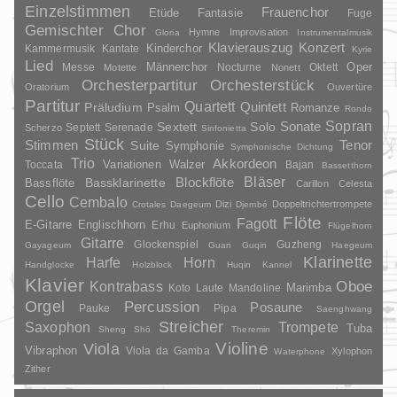
Einzelstimmen
Frauenchor
Fantasie
Etüde
Fuge
Gemischter Chor
Hymne
Improvisation
Gloria
Instrumentalmusik
Klavierauszug
Konzert
Kinderchor
Kammermusik
Kantate
Kyrie
Lied
Oper
Messe
Männerchor
Nocturne
Oktett
Motette
Nonett
Orchesterpartitur
Orchesterstück
Oratorium
Ouvertüre
Partitur
Quartett
Quintett
Präludium
Psalm
Romanze
Rondo
Sopran
Sonate
Solo
Sextett
Septett
Serenade
Scherzo
Sinfonietta
Stück
Stimmen
Suite
Tenor
Symphonie
Symphonische Dichtung
Trio
Akkordeon
Variationen
Toccata
Walzer
Bajan
Bassetthorn
Bläser
Blockflöte
Bassklarinette
Bassflöte
Carillon
Celesta
Cello
Cembalo
Dizi
Doppeltrichtertrompete
Crotales
Daegeum
Djembé
Flöte
Fagott
E-Gitarre
Englischhorn
Erhu
Euphonium
Flügelhorn
Gitarre
Glockenspiel
Guzheng
Gayageum
Guan
Guqin
Haegeum
Klarinette
Harfe
Horn
Handglocke
Holzblock
Huqin
Kannel
Klavier
Kontrabass
Oboe
Marimba
Laute
Mandoline
Koto
Orgel
Percussion
Posaune
Pauke
Pipa
Saenghwang
Streicher
Saxophon
Trompete
Tuba
Sheng
Shō
Theremin
Violine
Viola
Vibraphon
Viola da Gamba
Xylophon
Waterphone
Zither