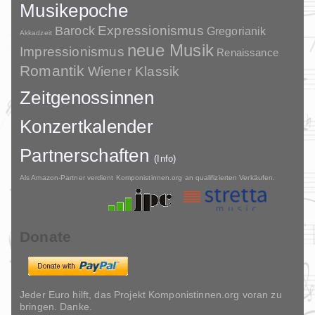
Musikepoche
Barock
Expressionismus
Gregorianik
Akkadzeit
neue Musik
Impressionismus
Renaissance
Romantik
Wiener Klassik
Zeitgenossinnen
Konzertkalender
Partnerschaften
(Info)
Als Amazon-Partner verdient Komponistinnen.org an qualifizierten Verkäufen.
Donate
Jeder Euro hilft, das Projekt Komponistinnen.org voran zu
bringen. Danke.