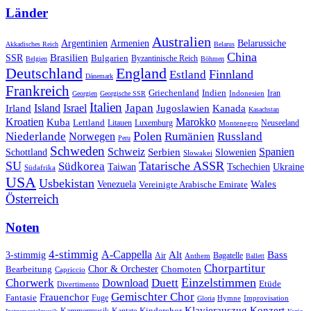
Länder
Australien
Armenien
Belarussiche
Argentinien
Akkadisches Reich
Belarus
China
SSR
Brasilien
Bulgarien
Byzantinische Reich
Belgien
Böhmen
Deutschland
England
Finnland
Estland
Dänemark
Frankreich
Griechenland
Indien
Indonesien
Iran
Georgien
Georgische SSR
Italien
Japan
Irland
Island
Israel
Jugoslawien
Kanada
Kasachstan
Kroatien
Marokko
Kuba
Lettland
Litauen
Luxemburg
Neuseeland
Montenegro
Polen
Rumänien
Niederlande
Russland
Norwegen
Peru
Schweden
Schweiz
Serbien
Spanien
Schottland
Slowenien
Slowakei
SU
Tatarische ASSR
Südkorea
Taiwan
Tschechien
Ukraine
Südafrika
USA
Usbekistan
Wales
Venezuela
Vereinigte Arabische Emirate
Österreich
Noten
4-stimmig
A-Cappella
3-stimmig
Alt
Bass
Air
Bagatelle
Anthem
Ballett
Chorpartitur
Chor & Orchester
Chornoten
Bearbeitung
Capriccio
Einzelstimmen
Chorwerk
Download
Duett
Etüde
Divertimento
Gemischter Chor
Frauenchor
Fantasie
Fuge
Hymne
Improvisation
Gloria
Klavierauszug
Konzert