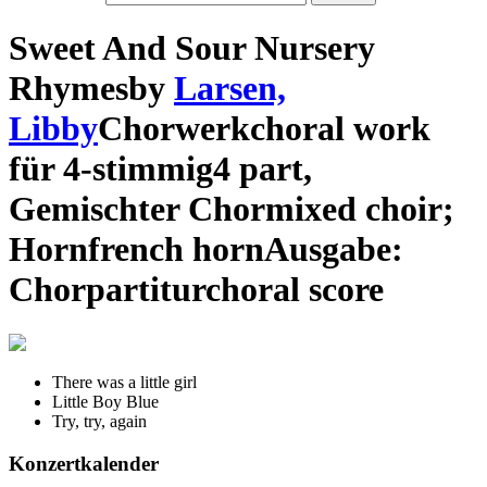
Sweet And Sour Nursery
Rhymes
by
Larsen,
Libby
Chorwerk
choral work
für
4-stimmig
4 part
,
Gemischter Chor
mixed choir
;
Horn
french horn
Ausgabe:
Chorpartitur
choral score
There was a little girl
Little Boy Blue
Try, try, again
Konzertkalender