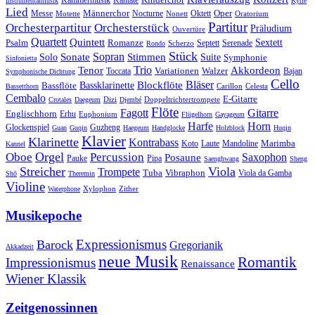
Kantate
Kinderchor
Kammermusik
Instrumentalmusik
Kyrie
Lied
Oper
Messe
Männerchor
Oktett
Motette
Nocturne
Nonett
Oratorium
Partitur
Orchesterpartitur
Orchesterstück
Präludium
Ouvertüre
Quartett
Quintett
Psalm
Romanze
Sextett
Septett
Serenade
Scherzo
Rondo
Stück
Sonate
Sopran
Solo
Stimmen
Suite
Symphonie
Sinfonietta
Trio
Akkordeon
Tenor
Variationen
Toccata
Walzer
Bajan
Symphonische Dichtung
Cello
Bläser
Blockflöte
Bassklarinette
Bassflöte
Celesta
Bassetthorn
Carillon
Cembalo
E-Gitarre
Dizi
Doppeltrichtertrompete
Crotales
Daegeum
Djembé
Flöte
Gitarre
Fagott
Englischhorn
Erhu
Euphonium
Flügelhorn
Gayageum
Harfe
Horn
Guzheng
Glockenspiel
Guan
Guqin
Haegeum
Handglocke
Holzblock
Huqin
Klavier
Klarinette
Kontrabass
Marimba
Laute
Koto
Mandoline
Kannel
Orgel
Oboe
Percussion
Saxophon
Posaune
Pauke
Pipa
Saenghwang
Sheng
Streicher
Viola
Trompete
Tuba
Vibraphon
Viola da Gamba
Shō
Theremin
Violine
Zither
Waterphone
Xylophon
Musikepoche
Expressionismus
Barock
Gregorianik
Akkadzeit
neue Musik
Romantik
Impressionismus
Renaissance
Wiener Klassik
Zeitgenossinnen