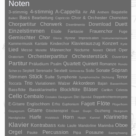
Noten
4-stimmig
A-Cappella
3-stimmig
Alt
Air
Bagatelle
Anthem
Bass
Chor & Orchester
Chornoten
Bearbeitung
Capriccio
Ballett
Duett
Chorpartitur
Chorwerk
Download
Divertimento
Einzelstimmen
Frauenchor
Fantasie
Etüde
Fuge
Gemischter Chor
Hymne
Improvisation
Gloria
Instrumentalmusik
Klavierauszug
Konzert
Kinderchor
Kammermusik
Kantate
Kyrie
Lied
Oper
Messe
Männerchor
Nocturne
Oktett
Motette
Nonett
Orchesterpartitur
Orchesterstück
Oratorium
Ouvertüre
Partitur
Quartett
Quintett
Präludium
Psalm
Romanze
Rondo
Sopran
Sonate
Solo
Sextett
Septett
Serenade
Scherzo
Sinfonietta
Stück
Stimmen
Suite
Tenor
Symphonie
Symphonische Dichtung
Trio
Akkordeon
Variationen
Toccata
Walzer
Bajan
Bassetthorn
Bläser
Blockflöte
Bassklarinette
Bassflöte
Carillon
Celesta
Cello
Cembalo
Dizi
Doppeltrichtertrompete
Crotales
Daegeum
Djembé
Flöte
Fagott
E-Gitarre
Englischhorn
Erhu
Euphonium
Flügelhorn
Gitarre
Glockenspiel
Guzheng
Gayageum
Guan
Guqin
Haegeum
Klarinette
Harfe
Horn
Handglocke
Holzblock
Huqin
Kannel
Klavier
Kontrabass
Oboe
Marimba
Laute
Mandoline
Koto
Orgel
Percussion
Posaune
Pauke
Pipa
Saenghwang