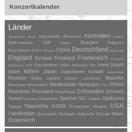
Konzertkalender
Länder
Australien
Argentinien
Armenien
Akkadisches Reich
Belarus
Brasilien
Belarussiche SSR
Bulgarien
Belgien
Deutschland
China
Byzantinische Reich
Böhmen
Dänemark
England
Frankreich
Finnland
Estland
Georgien
Irland
Island
Griechenland
Indien
Indonesien
Iran
Georgische SSR
Italien
Japan
Israel
Jugoslawien
Kanada
Kasachstan
Kroatien
Marokko
Kuba
Lettland
Litauen
Luxemburg
Polen
Niederlande
Norwegen
Neuseeland
Montenegro
Peru
Schweden
Rumänien
Russland
Schweiz
Schottland
SU
Spanien
Südkorea
Serbien
Slowenien
Slowakei
Südafrika
USA
Tatarische ASSR
Taiwan
Tschechien
Ukraine
Usbekistan
Wales
Venezuela
Vereinigte Arabische Emirate
Österreich