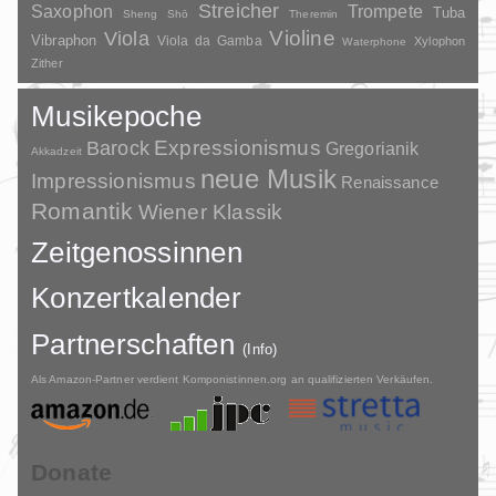
Streicher
Saxophon
Trompete
Tuba
Sheng
Shō
Theremin
Violine
Viola
Vibraphon
Viola da Gamba
Xylophon
Waterphone
Zither
Musikepoche
Barock
Expressionismus
Gregorianik
Akkadzeit
neue Musik
Impressionismus
Renaissance
Romantik
Wiener Klassik
Zeitgenossinnen
Konzertkalender
Partnerschaften
(Info)
Als Amazon-Partner verdient Komponistinnen.org an qualifizierten Verkäufen.
Donate