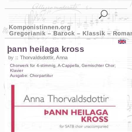
Komponistinnen.org
Gregorianik – Barock – Klassik – Roma
þann heilaga kross
by
Thorvaldsdottir, Anna
Chorwerk
für
4-stimmig
,
A-Cappella
,
Gemischter Chor
;
Klavier
Ausgabe:
Chorpartitur