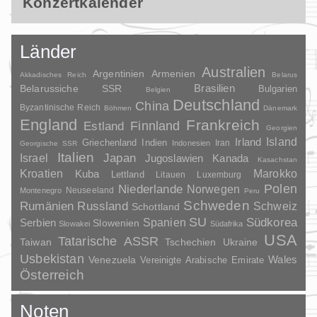
Konzertkalender
Länder
Australien
Argentinien
Armenien
Akkadisches Reich
Belarus
Brasilien
Belarussiche SSR
Bulgarien
Belgien
Deutschland
China
Byzantinische Reich
Böhmen
Dänemark
England
Frankreich
Finnland
Estland
Georgien
Irland
Island
Griechenland
Indien
Indonesien
Iran
Georgische SSR
Italien
Japan
Israel
Jugoslawien
Kanada
Kasachstan
Kroatien
Marokko
Kuba
Lettland
Litauen
Luxemburg
Polen
Niederlande
Norwegen
Neuseeland
Montenegro
Peru
Schweden
Rumänien
Russland
Schweiz
Schottland
SU
Spanien
Südkorea
Serbien
Slowenien
Slowakei
Südafrika
USA
Tatarische ASSR
Taiwan
Tschechien
Ukraine
Usbekistan
Wales
Venezuela
Vereinigte Arabische Emirate
Österreich
Noten