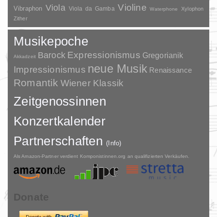
Violine
Viola
Vibraphon
Viola da Gamba
Xylophon
Waterphone
Zither
Musikepoche
Barock
Expressionismus
Gregorianik
Akkadzeit
neue Musik
Impressionismus
Renaissance
Romantik
Wiener Klassik
Zeitgenossinnen
Konzertkalender
Partnerschaften
(Info)
Als Amazon-Partner verdient Komponistinnen.org an qualifizierten Verkäufen.
Donate