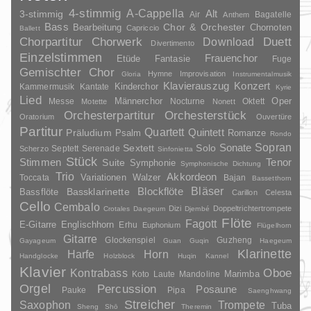
4-stimmig
A-Cappella
3-stimmig
Alt
Air
Bagatelle
Anthem
Bass
Chor & Orchester
Chornoten
Bearbeitung
Capriccio
Ballett
Duett
Chorpartitur
Chorwerk
Download
Divertimento
Einzelstimmen
Frauenchor
Fantasie
Etüde
Fuge
Gemischter Chor
Hymne
Improvisation
Gloria
Instrumentalmusik
Klavierauszug
Konzert
Kinderchor
Kammermusik
Kantate
Kyrie
Lied
Oper
Messe
Männerchor
Nocturne
Oktett
Motette
Nonett
Orchesterpartitur
Orchesterstück
Oratorium
Ouvertüre
Partitur
Quartett
Quintett
Präludium
Psalm
Romanze
Rondo
Sopran
Sonate
Solo
Sextett
Septett
Serenade
Scherzo
Sinfonietta
Stück
Stimmen
Suite
Tenor
Symphonie
Symphonische Dichtung
Trio
Akkordeon
Variationen
Toccata
Walzer
Bajan
Bassetthorn
Bläser
Blockflöte
Bassklarinette
Bassflöte
Carillon
Celesta
Cello
Cembalo
Dizi
Doppeltrichtertrompete
Crotales
Daegeum
Djembé
Flöte
Fagott
E-Gitarre
Englischhorn
Erhu
Euphonium
Flügelhorn
Gitarre
Glockenspiel
Guzheng
Gayageum
Guan
Guqin
Haegeum
Klarinette
Harfe
Horn
Handglocke
Holzblock
Huqin
Kannel
Klavier
Kontrabass
Oboe
Marimba
Laute
Mandoline
Koto
Orgel
Percussion
Posaune
Pauke
Pipa
Saenghwang
Streicher
Saxophon
Trompete
Tuba
Sheng
Shō
Theremin