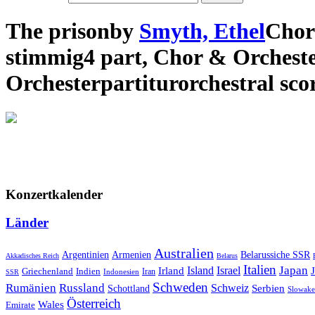
The prison
by
Smyth, Ethel
Chor
stimmig
4 part
,
Chor & Orchest
Orchesterpartitur
orchestral sco
Konzertkalender
Länder
Australien
Armenien
Belarussiche SSR
Argentinien
Akkadisches Reich
Belarus
Italien
Japan
Irland
Island
Israel
Griechenland
Indien
Indonesien
Iran
SSR
Schweden
Rumänien
Russland
Schweiz
Serbien
Schottland
Slowake
Österreich
Wales
Emirate