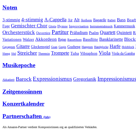
Noten
4-stimmig
A-Cappella
3-stimmig
Alt
Bass
Air
Bagatelle
Bear
Anthem
Ballett
Gemischter Chor
Fuge
Hymne
Improvisation
Kammermusik
Gloria
Instrumentalmusik
Partitur
Orchesterstück
Quartett
Quintett
Präludium
Psalm
R
Ouvertüre
Akkordeon
Blockf
Bassklarinette
Variationen
Bassflöte
Walzer
Bajan
Bassetthorn
Gitarre
Harfe
Guzheng
Glockenspiel
Gayageum
Guan
Guqin
Haegeum
Handglocke
Holzblock
Streicher
Viola
Trompete
Tuba
Vibraphon
Viola da Gamba
Sheng
Shō
Theremin
Musikepoche
Expressionismus
Impressionismu
Barock
Gregorianik
Akkadzeit
Zeitgenossinnen
Konzertkalender
Partnerschaften
(Info)
Als Amazon-Partner verdient Komponistinnen.org an qualifizierten Verkäufen.