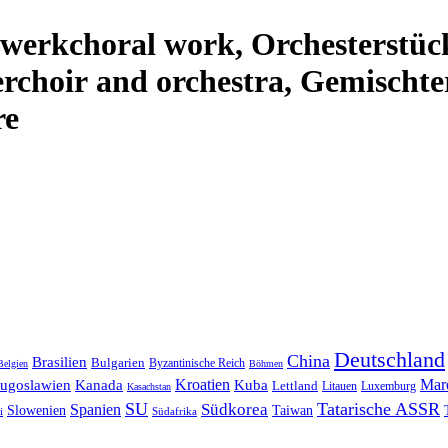
werk
choral work
,
Orchesterstüc
er
choir and orchestra
,
Gemischte
re
Deutschland
China
Brasilien
Bulgarien
Byzantinische Reich
Belgien
Böhmen
Kroatien
Mar
Jugoslawien
Kanada
Kuba
Lettland
Litauen
Luxemburg
Kasachstan
SU
Tatarische ASSR
Südkorea
Spanien
Taiwan
Slowenien
i
Südafrika