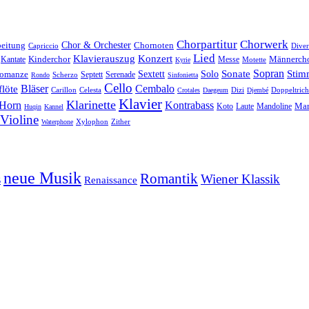
Chorpartitur
Chorwerk
Chor & Orchester
Chornoten
beitung
Capriccio
Diver
Lied
Klavierauszug
Konzert
Kantate
Kinderchor
Messe
Männerch
Motette
Kyrie
Sonate
Sopran
Solo
Stim
omanze
Sextett
Septett
Serenade
Scherzo
Rondo
Sinfonietta
Cello
Bläser
löte
Cembalo
Celesta
Dizi
Doppeltrich
Carillon
Crotales
Daegeum
Djembé
Klavier
Klarinette
Horn
Kontrabass
Mar
Laute
Koto
Mandoline
Huqin
Kannel
Violine
Zither
Waterphone
Xylophon
neue Musik
Romantik
s
Wiener Klassik
Renaissance