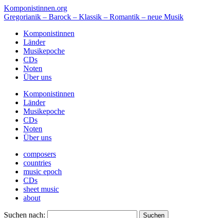
Komponistinnen.org
Gregorianik – Barock – Klassik – Romantik – neue Musik
Komponistinnen
Länder
Musikepoche
CDs
Noten
Über uns
Komponistinnen
Länder
Musikepoche
CDs
Noten
Über uns
composers
countries
music epoch
CDs
sheet music
about
Suchen nach: