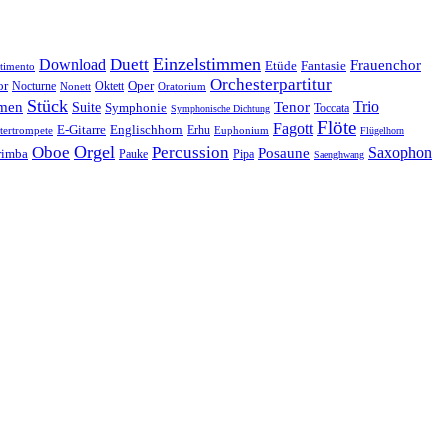
Einzelstimmen
Download
Duett
Frauenchor
Fantasie
Etüde
timento
Orchesterpartitur
Oper
or
Oktett
Nocturne
Nonett
Oratorium
Stück
Trio
men
Suite
Tenor
Symphonie
Toccata
Symphonische Dichtung
Flöte
Fagott
E-Gitarre
Englischhorn
tertrompete
Erhu
Euphonium
Flügelhorn
Orgel
Oboe
Percussion
Saxophon
Posaune
imba
Pauke
Pipa
Saenghwang