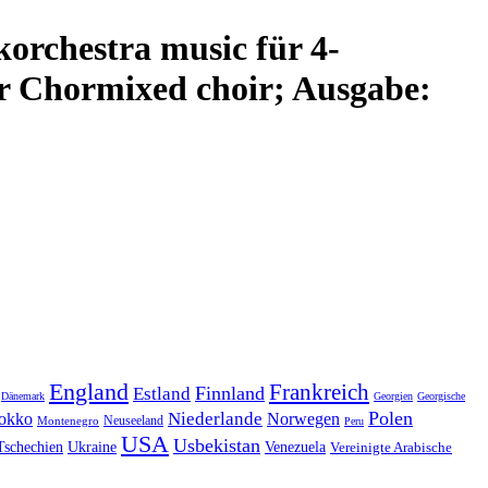
k
orchestra music
für
4-
r Chor
mixed choir
;
Ausgabe:
England
Frankreich
Finnland
Estland
Dänemark
Georgien
Georgische
Polen
Niederlande
okko
Norwegen
Neuseeland
Montenegro
Peru
USA
Usbekistan
Tschechien
Venezuela
Ukraine
Vereinigte Arabische