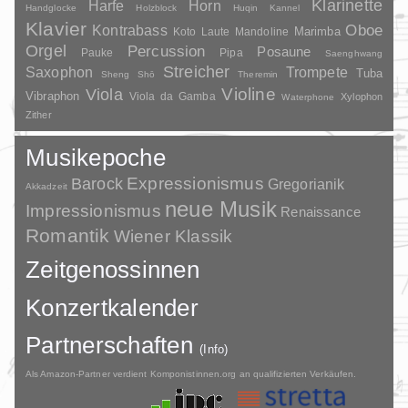
Klarinette
Harfe
Horn
Handglocke
Holzblock
Huqin
Kannel
Klavier
Kontrabass
Oboe
Marimba
Laute
Mandoline
Koto
Orgel
Percussion
Posaune
Pauke
Pipa
Saenghwang
Streicher
Saxophon
Trompete
Tuba
Sheng
Shō
Theremin
Violine
Viola
Vibraphon
Viola da Gamba
Xylophon
Waterphone
Zither
Musikepoche
Barock
Expressionismus
Gregorianik
Akkadzeit
neue Musik
Impressionismus
Renaissance
Romantik
Wiener Klassik
Zeitgenossinnen
Konzertkalender
Partnerschaften
(Info)
Als Amazon-Partner verdient Komponistinnen.org an qualifizierten Verkäufen.