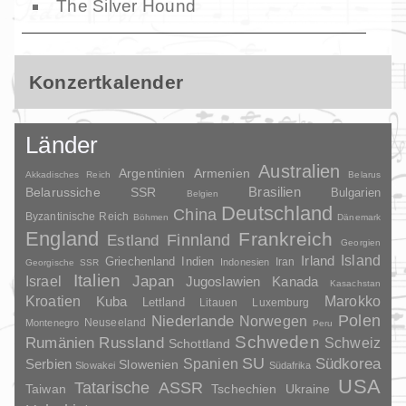
The Silver Hound
Konzertkalender
Länder
Australien
Argentinien
Armenien
Akkadisches Reich
Belarus
Brasilien
Belarussiche SSR
Bulgarien
Belgien
Deutschland
China
Byzantinische Reich
Böhmen
Dänemark
England
Frankreich
Finnland
Estland
Georgien
Irland
Island
Griechenland
Indien
Indonesien
Iran
Georgische SSR
Italien
Japan
Israel
Jugoslawien
Kanada
Kasachstan
Kroatien
Marokko
Kuba
Lettland
Litauen
Luxemburg
Polen
Niederlande
Norwegen
Neuseeland
Montenegro
Peru
Schweden
Rumänien
Russland
Schweiz
Schottland
SU
Spanien
Südkorea
Serbien
Slowenien
Slowakei
Südafrika
USA
Tatarische ASSR
Taiwan
Tschechien
Ukraine