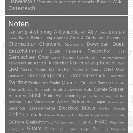
Usbekistan
Wales
Venezuela
Vereinigte Arabische Emirate
Österreich
Noten
4-stimmig
A-Cappella
3-stimmig
Alt
Air
Bagatelle
Anthem
Bass
Chor & Orchester
Chornoten
Bearbeitung
Capriccio
Ballett
Duett
Chorpartitur
Chorwerk
Download
Divertimento
Einzelstimmen
Frauenchor
Fantasie
Etüde
Fuge
Gemischter Chor
Hymne
Improvisation
Gloria
Instrumentalmusik
Klavierauszug
Konzert
Kinderchor
Kammermusik
Kantate
Kyrie
Lied
Oper
Messe
Männerchor
Nocturne
Oktett
Motette
Nonett
Orchesterpartitur
Orchesterstück
Oratorium
Ouvertüre
Partitur
Quartett
Quintett
Präludium
Psalm
Romanze
Rondo
Sopran
Sonate
Solo
Sextett
Septett
Serenade
Scherzo
Sinfonietta
Stück
Stimmen
Suite
Tenor
Symphonie
Symphonische Dichtung
Trio
Akkordeon
Variationen
Toccata
Walzer
Bajan
Bassetthorn
Bläser
Blockflöte
Bassklarinette
Bassflöte
Carillon
Celesta
Cello
Cembalo
Dizi
Doppeltrichtertrompete
Crotales
Daegeum
Djembé
Flöte
Fagott
E-Gitarre
Englischhorn
Erhu
Euphonium
Flügelhorn
Gitarre
Glockenspiel
Guzheng
Gayageum
Guan
Guqin
Haegeum