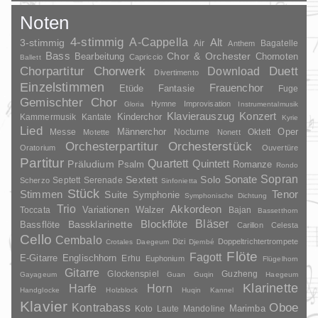
Noten
4-stimmig
A-Cappella
3-stimmig
Alt
Air
Bagatelle
Anthem
Bass
Chor & Orchester
Chornoten
Bearbeitung
Capriccio
Ballett
Duett
Chorpartitur
Chorwerk
Download
Divertimento
Einzelstimmen
Frauenchor
Fantasie
Etüde
Fuge
Gemischter Chor
Hymne
Improvisation
Gloria
Instrumentalmusik
Klavierauszug
Konzert
Kinderchor
Kammermusik
Kantate
Kyrie
Lied
Oper
Messe
Männerchor
Nocturne
Oktett
Motette
Nonett
Orchesterpartitur
Orchesterstück
Oratorium
Ouvertüre
Partitur
Quartett
Quintett
Präludium
Psalm
Romanze
Rondo
Sopran
Sonate
Solo
Sextett
Septett
Serenade
Scherzo
Sinfonietta
Stück
Stimmen
Suite
Tenor
Symphonie
Symphonische Dichtung
Trio
Akkordeon
Variationen
Toccata
Walzer
Bajan
Bassetthorn
Bläser
Blockflöte
Bassklarinette
Bassflöte
Carillon
Celesta
Cello
Cembalo
Dizi
Doppeltrichtertrompete
Crotales
Daegeum
Djembé
Flöte
Fagott
E-Gitarre
Englischhorn
Erhu
Euphonium
Flügelhorn
Gitarre
Glockenspiel
Guzheng
Gayageum
Guan
Guqin
Haegeum
Klarinette
Harfe
Horn
Handglocke
Holzblock
Huqin
Kannel
Klavier
Kontrabass
Oboe
Marimba
Laute
Mandoline
Koto