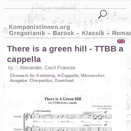
Komponistinnen.org
Gregorianik – Barock – Klassik – Roma
There is a green hill - TTBB a
cappella
by
Alexander, Cecil Frances
Chorwerk
für
4-stimmig
,
A-Cappella
,
Männerchor
;
Ausgabe:
Chorpartitur
,
Download