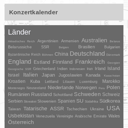
Konzertkalender
Länder
Australien
Argentinien
Armenien
Akkadisches Reich
Belarus
Brasilien
Belarussiche SSR
Bulgarien
Belgien
Deutschland
China
Byzantinische Reich
Böhmen
Dänemark
England
Frankreich
Finnland
Estland
Georgien
Irland
Island
Griechenland
Indien
Indonesien
Iran
Georgische SSR
Italien
Japan
Israel
Jugoslawien
Kanada
Kasachstan
Kroatien
Marokko
Kuba
Lettland
Litauen
Luxemburg
Polen
Niederlande
Norwegen
Neuseeland
Montenegro
Peru
Schweden
Rumänien
Russland
Schweiz
Schottland
SU
Spanien
Südkorea
Serbien
Slowenien
Slowakei
Südafrika
USA
Tatarische ASSR
Taiwan
Tschechien
Ukraine
Usbekistan
Wales
Venezuela
Vereinigte Arabische Emirate
Österreich