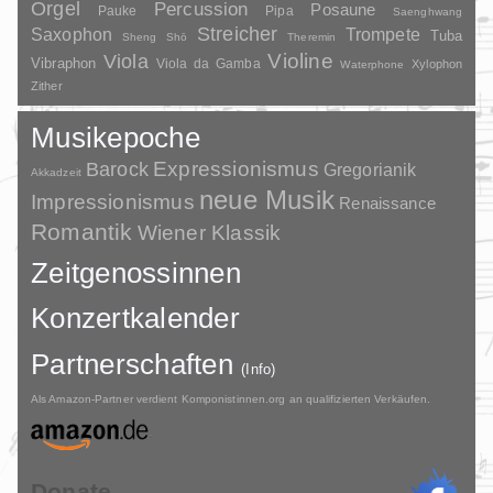
Orgel
Percussion
Posaune
Pauke
Pipa
Saenghwang
Streicher
Saxophon
Trompete
Tuba
Sheng
Shō
Theremin
Violine
Viola
Vibraphon
Viola da Gamba
Xylophon
Waterphone
Zither
Musikepoche
Barock
Expressionismus
Gregorianik
Akkadzeit
neue Musik
Impressionismus
Renaissance
Romantik
Wiener Klassik
Zeitgenossinnen
Konzertkalender
Partnerschaften
(Info)
Als Amazon-Partner verdient Komponistinnen.org an qualifizierten Verkäufen.
Donate