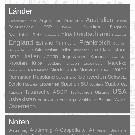
Länder
Australien
Argentinien
Armenien
Akkadisches Reich
Belarus
Brasilien
Belarussiche SSR
Bulgarien
Belgien
Deutschland
China
Byzantinische Reich
Böhmen
Dänemark
England
Frankreich
Finnland
Estland
Georgien
Irland
Island
Griechenland
Indien
Indonesien
Iran
Georgische SSR
Italien
Japan
Israel
Jugoslawien
Kanada
Kasachstan
Kroatien
Marokko
Kuba
Lettland
Litauen
Luxemburg
Polen
Niederlande
Norwegen
Neuseeland
Montenegro
Peru
Schweden
Rumänien
Russland
Schweiz
Schottland
SU
Spanien
Südkorea
Serbien
Slowenien
Slowakei
Südafrika
USA
Tatarische ASSR
Taiwan
Tschechien
Ukraine
Usbekistan
Wales
Venezuela
Vereinigte Arabische Emirate
Österreich
Noten
4-stimmig
A-Cappella
3-stimmig
Alt
Air
Bagatelle
Anthem