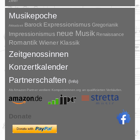
Zither
Musikepoche
Barock
Expressionismus
Gregorianik
Akkadzeit
neue Musik
Impressionismus
Renaissance
Romantik
Wiener Klassik
Zeitgenossinnen
Konzertkalender
Partnerschaften
(Info)
Als Amazon-Partner verdient Komponistinnen.org an qualifizierten Verkäufen.
Donate