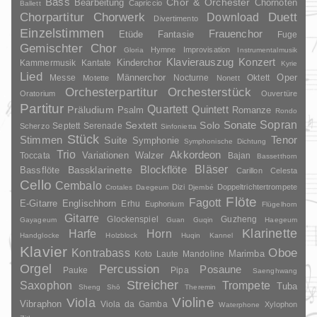
Bass
Chor & Orchester
Chornoten
Bearbeitung
Capriccio
Ballett
Duett
Chorpartitur
Chorwerk
Download
Divertimento
Einzelstimmen
Frauenchor
Fantasie
Etüde
Fuge
Gemischter Chor
Hymne
Improvisation
Gloria
Instrumentalmusik
Klavierauszug
Konzert
Kinderchor
Kammermusik
Kantate
Kyrie
Lied
Oper
Messe
Männerchor
Nocturne
Oktett
Motette
Nonett
Orchesterpartitur
Orchesterstück
Oratorium
Ouvertüre
Partitur
Quartett
Quintett
Präludium
Psalm
Romanze
Rondo
Sopran
Sonate
Solo
Sextett
Septett
Serenade
Scherzo
Sinfonietta
Stück
Stimmen
Suite
Tenor
Symphonie
Symphonische Dichtung
Trio
Akkordeon
Variationen
Toccata
Walzer
Bajan
Bassetthorn
Bläser
Blockflöte
Bassklarinette
Bassflöte
Carillon
Celesta
Cello
Cembalo
Dizi
Doppeltrichtertrompete
Crotales
Daegeum
Djembé
Flöte
Fagott
E-Gitarre
Englischhorn
Erhu
Euphonium
Flügelhorn
Gitarre
Glockenspiel
Guzheng
Gayageum
Guan
Guqin
Haegeum
Klarinette
Harfe
Horn
Handglocke
Holzblock
Huqin
Kannel
Klavier
Kontrabass
Oboe
Marimba
Laute
Mandoline
Koto
Orgel
Percussion
Posaune
Pauke
Pipa
Saenghwang
Streicher
Saxophon
Trompete
Tuba
Sheng
Shō
Theremin
Violine
Viola
Vibraphon
Viola da Gamba
Xylophon
Waterphone