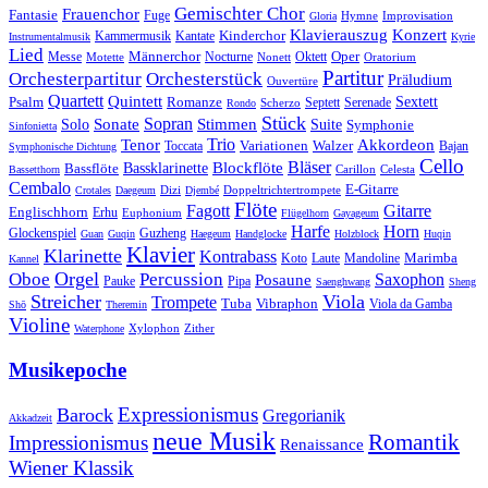
Gemischter Chor
Frauenchor
Fantasie
Fuge
Hymne
Improvisation
Gloria
Klavierauszug
Konzert
Kantate
Kinderchor
Kammermusik
Instrumentalmusik
Kyrie
Lied
Oper
Messe
Männerchor
Oktett
Motette
Nocturne
Nonett
Oratorium
Partitur
Orchesterpartitur
Orchesterstück
Präludium
Ouvertüre
Quartett
Quintett
Psalm
Romanze
Sextett
Septett
Serenade
Scherzo
Rondo
Stück
Sonate
Sopran
Solo
Stimmen
Suite
Symphonie
Sinfonietta
Trio
Akkordeon
Tenor
Variationen
Toccata
Walzer
Bajan
Symphonische Dichtung
Cello
Bläser
Blockflöte
Bassklarinette
Bassflöte
Celesta
Bassetthorn
Carillon
Cembalo
E-Gitarre
Dizi
Doppeltrichtertrompete
Crotales
Daegeum
Djembé
Flöte
Gitarre
Fagott
Englischhorn
Erhu
Euphonium
Flügelhorn
Gayageum
Harfe
Horn
Guzheng
Glockenspiel
Guan
Guqin
Haegeum
Handglocke
Holzblock
Huqin
Klavier
Klarinette
Kontrabass
Marimba
Laute
Koto
Mandoline
Kannel
Orgel
Oboe
Percussion
Saxophon
Posaune
Pauke
Pipa
Saenghwang
Sheng
Streicher
Viola
Trompete
Tuba
Vibraphon
Viola da Gamba
Shō
Theremin
Violine
Zither
Waterphone
Xylophon
Musikepoche
Expressionismus
Barock
Gregorianik
Akkadzeit
neue Musik
Romantik
Impressionismus
Renaissance
Wiener Klassik