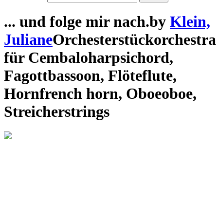
... und folge mir nach.
by
Klein,
Juliane
Orchesterstück
orchestra
für
Cembalo
harpsichord
,
Fagott
bassoon
,
Flöte
flute
,
Horn
french horn
,
Oboe
oboe
,
Streicher
strings