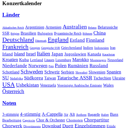
Konzertkalender
Länder
Australien
Armenien
Belarussiche
Argentinien
Akkadisches Reich
Belarus
China
SSR
Brasilien
Bulgarien
Byzantinische Reich
Belgien
Böhmen
Deutschland
England
Finnland
Estland
Dänemark
Frankreich
Griechenland
Indien
Indonesien
Iran
Georgien
Georgische SSR
Italien
Japan
Irland
Island
Israel
Jugoslawien
Kanada
Kasachstan
Kroatien
Marokko
Kuba
Lettland
Litauen
Luxemburg
Neuseeland
Montenegro
Polen
Rumänien
Niederlande
Russland
Norwegen
Peru
Schweden
Schweiz
Serbien
Spanien
Schottland
Slowenien
Slowakei
SU
Tatarische ASSR
Südkorea
Taiwan
Tschechien
Ukraine
Südafrika
USA
Usbekistan
Wales
Venezuela
Vereinigte Arabische Emirate
Österreich
Noten
4-stimmig
A-Cappella
3-stimmig
Alt
Bass
Air
Bagatelle
Anthem
Ballett
Chorpartitur
Chor & Orchester
Chornoten
Bearbeitung
Capriccio
Einzelstimmen
Chorwerk
Download
Duett
Etüde
Divertimento