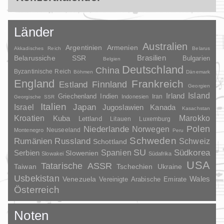
Länder
Australien
Argentinien
Armenien
Akkadisches Reich
Belarus
Brasilien
Belarussiche SSR
Bulgarien
Belgien
Deutschland
China
Byzantinische Reich
Böhmen
Dänemark
England
Frankreich
Finnland
Estland
Georgien
Irland
Island
Griechenland
Indien
Indonesien
Iran
Georgische SSR
Italien
Japan
Israel
Jugoslawien
Kanada
Kasachstan
Kroatien
Marokko
Kuba
Lettland
Litauen
Luxemburg
Polen
Niederlande
Norwegen
Neuseeland
Montenegro
Peru
Schweden
Rumänien
Russland
Schweiz
Schottland
SU
Spanien
Südkorea
Serbien
Slowenien
Slowakei
Südafrika
USA
Tatarische ASSR
Taiwan
Tschechien
Ukraine
Usbekistan
Wales
Venezuela
Vereinigte Arabische Emirate
Österreich
Noten