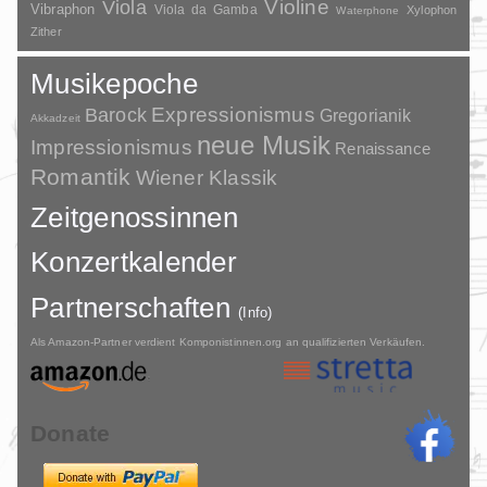
Violine
Viola
Vibraphon
Viola da Gamba
Xylophon
Waterphone
Zither
Musikepoche
Barock
Expressionismus
Gregorianik
Akkadzeit
neue Musik
Impressionismus
Renaissance
Romantik
Wiener Klassik
Zeitgenossinnen
Konzertkalender
Partnerschaften
(Info)
Als Amazon-Partner verdient Komponistinnen.org an qualifizierten Verkäufen.
Donate