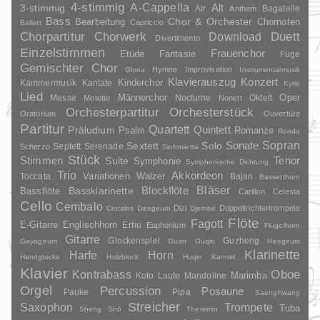
4-stimmig
A-Cappella
3-stimmig
Alt
Air
Bagatelle
Anthem
Bass
Chor & Orchester
Chornoten
Bearbeitung
Capriccio
Ballett
Duett
Chorpartitur
Chorwerk
Download
Divertimento
Einzelstimmen
Frauenchor
Fantasie
Etüde
Fuge
Gemischter Chor
Hymne
Improvisation
Gloria
Instrumentalmusik
Klavierauszug
Konzert
Kinderchor
Kammermusik
Kantate
Kyrie
Lied
Oper
Messe
Männerchor
Nocturne
Oktett
Motette
Nonett
Orchesterpartitur
Orchesterstück
Oratorium
Ouvertüre
Partitur
Quartett
Quintett
Präludium
Psalm
Romanze
Rondo
Sopran
Sonate
Solo
Sextett
Septett
Serenade
Scherzo
Sinfonietta
Stück
Stimmen
Suite
Tenor
Symphonie
Symphonische Dichtung
Trio
Akkordeon
Variationen
Toccata
Walzer
Bajan
Bassetthorn
Bläser
Blockflöte
Bassklarinette
Bassflöte
Carillon
Celesta
Cello
Cembalo
Dizi
Doppeltrichtertrompete
Crotales
Daegeum
Djembé
Flöte
Fagott
E-Gitarre
Englischhorn
Erhu
Euphonium
Flügelhorn
Gitarre
Glockenspiel
Guzheng
Gayageum
Guan
Guqin
Haegeum
Klarinette
Harfe
Horn
Handglocke
Holzblock
Huqin
Kannel
Klavier
Kontrabass
Oboe
Marimba
Laute
Mandoline
Koto
Orgel
Percussion
Posaune
Pauke
Pipa
Saenghwang
Streicher
Saxophon
Trompete
Tuba
Sheng
Shō
Theremin