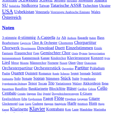
Schweiz
Serbien
Spanien
Schottland
Slowenien
Slowakei
SU
Tatarische ASSR
Südkorea
Taiwan
Tschechien
Ukraine
Südafrika
USA
Usbekistan
Wales
Venezuela
Vereinigte Arabische Emirate
Österreich
Noten
4-stimmig
A-Cappella
3-stimmig
Alt
Bass
Air
Bagatelle
Anthem
Ballett
Chorpartitur
Chor & Orchester
Chornoten
Bearbeitung
Capriccio
Einzelstimmen
Chorwerk
Download
Duett
Etüde
Divertimento
Gemischter Chor
Frauenchor
Fantasie
Fuge
Hymne
Improvisation
Gloria
Klavierauszug
Konzert
Kantate
Kinderchor
Kammermusik
Instrumentalmusik
Kyrie
Lied
Oper
Messe
Männerchor
Oktett
Motette
Nocturne
Nonett
Oratorium
Partitur
Orchesterpartitur
Orchesterstück
Präludium
Ouvertüre
Quartett
Quintett
Psalm
Romanze
Sextett
Septett
Serenade
Scherzo
Rondo
Stück
Sonate
Sopran
Solo
Stimmen
Suite
Symphonie
Sinfonietta
Trio
Akkordeon
Tenor
Variationen
Toccata
Walzer
Bajan
Symphonische Dichtung
Cello
Bläser
Blockflöte
Bassklarinette
Bassflöte
Celesta
Bassetthorn
Carillon
Cembalo
E-Gitarre
Dizi
Doppeltrichtertrompete
Crotales
Daegeum
Djembé
Flöte
Gitarre
Fagott
Englischhorn
Erhu
Euphonium
Flügelhorn
Gayageum
Harfe
Horn
Guzheng
Glockenspiel
Guan
Guqin
Haegeum
Handglocke
Holzblock
Huqin
Klavier
Klarinette
Kontrabass
Marimba
Laute
Koto
Mandoline
Kannel