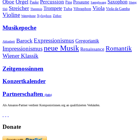
Orgel
Oboe
Percussion
Saxophon
Posaune
Pauke
Pipa
Saenghwang
Sheng
Streicher
Viola
Trompete
Tuba
Vibraphon
Viola da Gamba
Shō
Theremin
Violine
Zither
Waterphone
Xylophon
Musikepoche
Expressionismus
Barock
Gregorianik
Akkadzeit
neue Musik
Romantik
Impressionismus
Renaissance
Wiener Klassik
Zeitgenossinnen
Konzertkalender
Partnerschaften
(Info)
Als Amazon-Partner verdient Komponistinnen.org an qualifizierten Verkäufen.
Donate