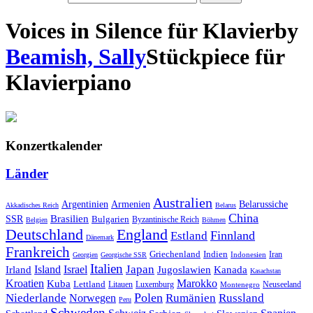
Voices in Silence für Klavier
by
Beamish, Sally
Stück
piece
für
Klavier
piano
Konzertkalender
Länder
Australien
Armenien
Belarussiche
Argentinien
Akkadisches Reich
Belarus
China
SSR
Brasilien
Bulgarien
Byzantinische Reich
Belgien
Böhmen
Deutschland
England
Finnland
Estland
Dänemark
Frankreich
Griechenland
Indien
Indonesien
Iran
Georgien
Georgische SSR
Italien
Japan
Irland
Island
Israel
Jugoslawien
Kanada
Kasachstan
Kroatien
Marokko
Kuba
Lettland
Litauen
Luxemburg
Neuseeland
Montenegro
Polen
Rumänien
Niederlande
Russland
Norwegen
Peru
Schweden