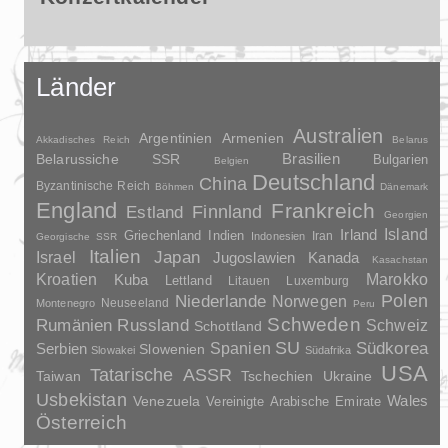
Länder
Australien
Argentinien
Armenien
Akkadisches Reich
Belarus
Brasilien
Belarussiche SSR
Bulgarien
Belgien
Deutschland
China
Byzantinische Reich
Böhmen
Dänemark
England
Frankreich
Finnland
Estland
Georgien
Irland
Island
Griechenland
Indien
Indonesien
Iran
Georgische SSR
Italien
Japan
Israel
Jugoslawien
Kanada
Kasachstan
Kroatien
Marokko
Kuba
Lettland
Litauen
Luxemburg
Polen
Niederlande
Norwegen
Neuseeland
Montenegro
Peru
Schweden
Rumänien
Russland
Schweiz
Schottland
SU
Spanien
Südkorea
Serbien
Slowenien
Slowakei
Südafrika
USA
Tatarische ASSR
Taiwan
Tschechien
Ukraine
Usbekistan
Wales
Venezuela
Vereinigte Arabische Emirate
Österreich