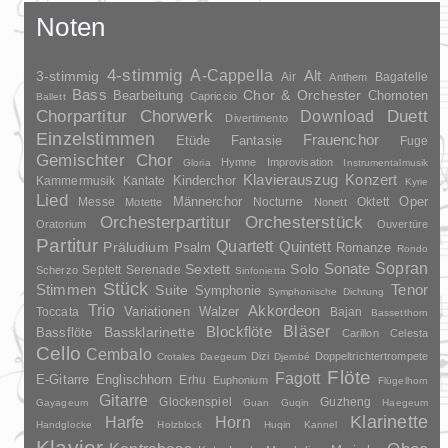
Noten
4-stimmig
A-Cappella
3-stimmig
Alt
Air
Bagatelle
Anthem
Bass
Chor & Orchester
Chornoten
Bearbeitung
Capriccio
Ballett
Duett
Chorpartitur
Chorwerk
Download
Divertimento
Einzelstimmen
Frauenchor
Fantasie
Etüde
Fuge
Gemischter Chor
Hymne
Improvisation
Gloria
Instrumentalmusik
Klavierauszug
Konzert
Kinderchor
Kammermusik
Kantate
Kyrie
Lied
Oper
Messe
Männerchor
Nocturne
Oktett
Motette
Nonett
Orchesterpartitur
Orchesterstück
Oratorium
Ouvertüre
Partitur
Quartett
Quintett
Präludium
Psalm
Romanze
Rondo
Sopran
Sonate
Solo
Sextett
Septett
Serenade
Scherzo
Sinfonietta
Stück
Stimmen
Suite
Tenor
Symphonie
Symphonische Dichtung
Trio
Akkordeon
Variationen
Toccata
Walzer
Bajan
Bassetthorn
Bläser
Blockflöte
Bassklarinette
Bassflöte
Carillon
Celesta
Cello
Cembalo
Dizi
Doppeltrichtertrompete
Crotales
Daegeum
Djembé
Flöte
Fagott
E-Gitarre
Englischhorn
Erhu
Euphonium
Flügelhorn
Gitarre
Glockenspiel
Guzheng
Gayageum
Guan
Guqin
Haegeum
Klarinette
Harfe
Horn
Handglocke
Holzblock
Huqin
Kannel
Klavier