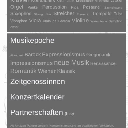
Kontrabass
Oboe
Marimba
Laute
Mandoline
Koto
Orgel
Percussion
Posaune
Pauke
Pipa
Saenghwang
Streicher
Saxophon
Trompete
Tuba
Sheng
Shō
Theremin
Violine
Viola
Vibraphon
Viola da Gamba
Xylophon
Waterphone
Zither
Musikepoche
Barock
Expressionismus
Gregorianik
Akkadzeit
neue Musik
Impressionismus
Renaissance
Romantik
Wiener Klassik
Zeitgenossinnen
Konzertkalender
Partnerschaften
(Info)
Als Amazon-Partner verdient Komponistinnen.org an qualifizierten Verkäufen.