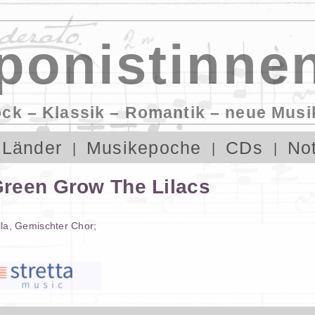
onistinnen
ock – Klassik – Romantik – neue Musi
Länder
Musikepoche
CDs
No
reen Grow The Lilacs
la
,
Gemischter Chor
;