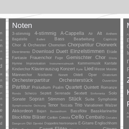
Noten
en
4-stimmig
A-Cappella
3-stimmig
Alt
Air
Anthem
A
Bass
Bagatelle
Bearbeitung
Capriccio
Ballett
us
Chorpartitur
Chorwerk
Chor & Orchester
en
Chornoten
G
Duett
Einzelstimmen
Download
en
Etüde
Divertimento
Gemischter Chor
Frauenchor
Fantasie
Fuge
Gloria
rk
Kammermusik
Kantate
Hymne
Improvisation
Instrumentalmusik
d
Lied
Klavierauszug
Konzert
Kinderchor
Messe
Motette
Kyrie
Oper
SR
Männerchor
Nocturne
Oktett
Nonett
Oratorium
Orchesterpartitur
Orchesterstück
an
Ouvertüre
n
Partitur
Quartett
Quintett
Präludium
Psalm
Romanze
Solo
Sextett
an
Septett
Serenade
Scherzo
Rondo
Sinfonietta
Stück
Sopran
Sonate
en
Stimmen
Suite
Symphonie
Trio
ro
Tenor
Variationen
Toccata
Walzer
Symphonische Dichtung
e
Akkordeon
Bassklarinette
Bassflöte
Bajan
Bassetthorn
A
n
Cello
Bläser
Blockflöte
Cembalo
a
Carillon
Celesta
Crotales
nd
E-Gitarre
Englischhorn
Dizi
Doppeltrichtertrompete
Daegeum
Djembé
Flöte