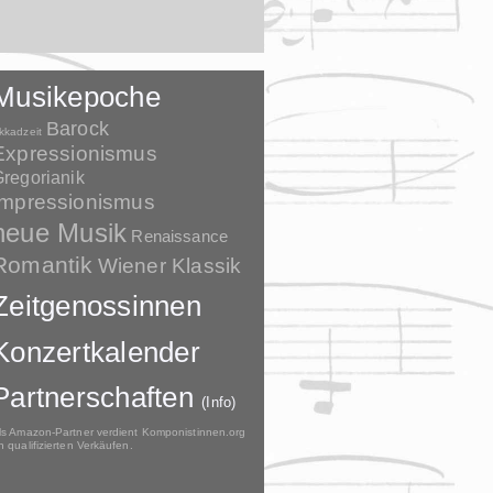
Musikepoche
Barock
kkadzeit
Expressionismus
regorianik
Impressionismus
neue Musik
Renaissance
Romantik
Wiener Klassik
Zeitgenossinnen
Konzertkalender
Partnerschaften
(Info)
ls Amazon-Partner verdient Komponistinnen.org
n qualifizierten Verkäufen.