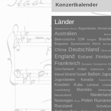
Konzertkalender
Länder
Argentinien
Armeni
Akkadisches Reich
Australien
Belar
Brasili
Belarussiche SSR
Belgien
Bulgarien
Byzantinische Reich
Böhm
Deutschland
China
Dänema
England
Finnlan
Estland
Frankreich
Georgien
Georgische S
Griechenland
Indien
Indonesien
Ir
Italien
Japa
Irland
Island
Israel
Jugoslawien
Kanada
Kasachst
Kroatien
Kuba
Lettland
Litau
Marokko
Luxemburg
Monteneg
Niederland
Neuseeland
Polen
Rumänie
Norwegen
Peru
Russland
Schottla