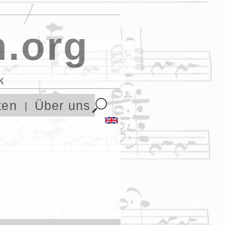
.org
k
ten
Über uns