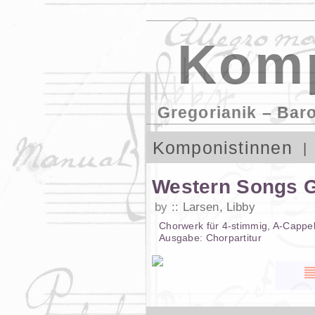
Komp
Gregorianik – Bar
Komponistinnen
Western Songs G
by
Larsen, Libby
Chorwerk
für
4-stimmig
,
A-Cappel
Ausgabe:
Chorpartitur