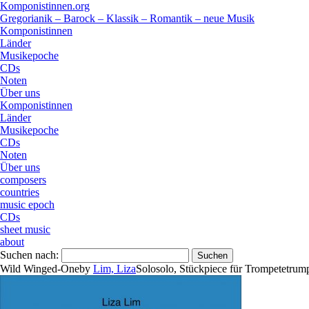
Komponistinnen.org
Gregorianik – Barock – Klassik – Romantik – neue Musik
Komponistinnen
Länder
Musikepoche
CDs
Noten
Über uns
Komponistinnen
Länder
Musikepoche
CDs
Noten
Über uns
composers
countries
music epoch
CDs
sheet music
about
Suchen nach:
Wild Winged-One
by
Lim, Liza
Solo
solo
,
Stück
piece
für
Trompete
trum