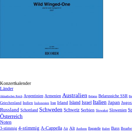
Konzertkalender
Länder
Australien
Armenien
Belarussiche SSR
Argentinien
Akkadisches Reich
Belarus
Be
Italien
Japan
Irland
Island
Israel
Jugos
Griechenland
Indien
Indonesien
Iran
Schweden
Russland
Schweiz
Serbien
S
Schottland
Slowenien
Slowakei
Österreich
Noten
4-stimmig
A-Cappella
3-stimmig
Alt
Bass
Air
Bagatelle
Bearbe
Anthem
Ballett