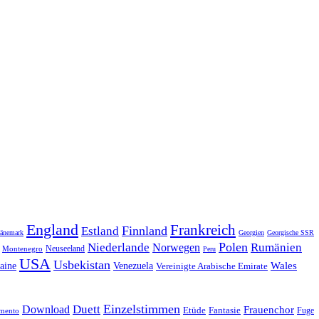
England
Frankreich
Finnland
Estland
änemark
Georgien
Georgische SSR
Polen
Rumänien
Niederlande
Norwegen
Neuseeland
Montenegro
Peru
USA
Usbekistan
Wales
Venezuela
aine
Vereinigte Arabische Emirate
Einzelstimmen
Download
Duett
Frauenchor
Fantasie
Etüde
Fuge
imento