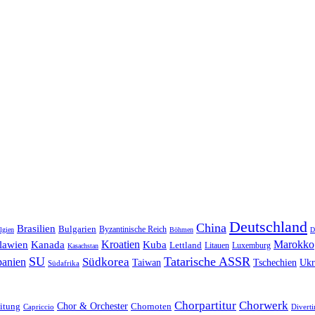
Deutschland
China
Brasilien
Bulgarien
Byzantinische Reich
lgien
Böhmen
D
Kroatien
Marokko
lawien
Kanada
Kuba
Lettland
Litauen
Luxemburg
Kasachstan
SU
Tatarische ASSR
Südkorea
panien
Taiwan
Tschechien
Ukr
Südafrika
Chorpartitur
Chorwerk
Chor & Orchester
Chornoten
itung
Capriccio
Divert