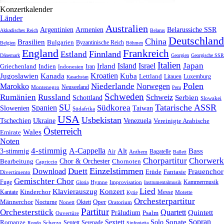
Konzertkalender
Länder
Australien
Armenien
Belarussiche SSR
Argentinien
Akkadisches Reich
Belarus
Deutschland
China
Brasilien
Bulgarien
Byzantinische Reich
Belgien
Böhmen
England
Frankreich
Finnland
Estland
Dänemark
Georgien
Georgische SSR
Italien
Japan
Irland
Island
Israel
Griechenland
Indien
Indonesien
Iran
Kroatien
Jugoslawien
Kanada
Kuba
Lettland
Litauen
Luxemburg
Kasachstan
Polen
Niederlande
Marokko
Norwegen
Neuseeland
Montenegro
Peru
Schweden
Rumänien
Russland
Schweiz
Serbien
Schottland
Slowakei
SU
Tatarische ASSR
Südkorea
Spanien
Taiwan
Slowenien
Südafrika
USA
Usbekistan
Tschechien
Venezuela
Ukraine
Vereinigte Arabische
Österreich
Wales
Emirate
Noten
4-stimmig
A-Cappella
3-stimmig
Alt
Bass
Air
Bagatelle
Anthem
Ballett
Chorpartitur
Chorwerk
Chor & Orchester
Chornoten
Bearbeitung
Capriccio
Einzelstimmen
Download
Duett
Frauenchor
Fantasie
Etüde
Divertimento
Gemischter Chor
Fuge
Hymne
Improvisation
Kammermusik
Gloria
Instrumentalmusik
Lied
Klavierauszug
Konzert
Kantate
Kinderchor
Messe
Motette
Kyrie
Orchesterpartitur
Oper
Männerchor
Oktett
Nocturne
Nonett
Oratorium
Partitur
Orchesterstück
Quartett
Quintett
Präludium
Psalm
Ouvertüre
Sonate
Sopran
Solo
Romanze
Sextett
Septett
Serenade
Scherzo
Rondo
Sinfonietta