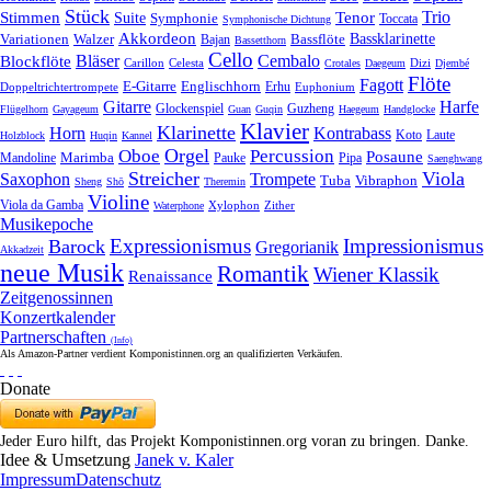
Stück
Trio
Stimmen
Suite
Tenor
Symphonie
Toccata
Symphonische Dichtung
Akkordeon
Bassklarinette
Variationen
Bassflöte
Walzer
Bajan
Bassetthorn
Cello
Bläser
Blockflöte
Cembalo
Celesta
Dizi
Carillon
Crotales
Daegeum
Djembé
Flöte
Fagott
E-Gitarre
Englischhorn
Doppeltrichtertrompete
Erhu
Euphonium
Gitarre
Harfe
Guzheng
Glockenspiel
Flügelhorn
Gayageum
Guan
Guqin
Haegeum
Handglocke
Klavier
Klarinette
Horn
Kontrabass
Laute
Koto
Holzblock
Huqin
Kannel
Orgel
Oboe
Percussion
Posaune
Marimba
Pauke
Pipa
Mandoline
Saenghwang
Streicher
Viola
Saxophon
Trompete
Tuba
Vibraphon
Sheng
Shō
Theremin
Violine
Viola da Gamba
Zither
Waterphone
Xylophon
Musikepoche
Expressionismus
Impressionismus
Barock
Gregorianik
Akkadzeit
neue Musik
Romantik
Wiener Klassik
Renaissance
Zeitgenossinnen
Konzertkalender
Partnerschaften
(Info)
Als Amazon-Partner verdient Komponistinnen.org an qualifizierten Verkäufen.
Donate
Jeder Euro hilft, das Projekt Komponistinnen.org voran zu bringen. Danke.
Idee & Umsetzung
Janek v. Kaler
Impressum
Datenschutz