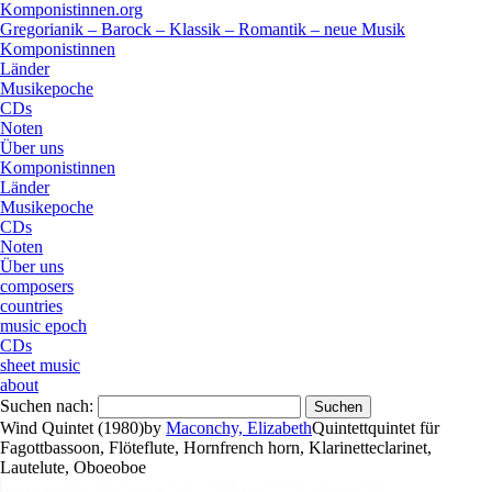
Komponistinnen.org
Gregorianik – Barock – Klassik – Romantik – neue Musik
Komponistinnen
Länder
Musikepoche
CDs
Noten
Über uns
Komponistinnen
Länder
Musikepoche
CDs
Noten
Über uns
composers
countries
music epoch
CDs
sheet music
about
Suchen nach:
Wind Quintet (1980)
by
Maconchy, Elizabeth
Quintett
quintet
für
Fagott
bassoon
,
Flöte
flute
,
Horn
french horn
,
Klarinette
clarinet
,
Laute
lute
,
Oboe
oboe